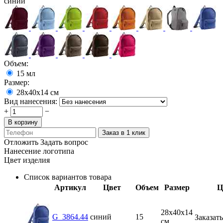
синий
Объем:
15
мл
Размер:
28х40x14 см
Вид нанесения:
+
−
В корзину
Заказ в 1 клик
Отложить
Задать вопрос
Нанесение логотипа
Цвет изделия
Список вариантов товара
Артикул
Цвет
Объем
Размер
Ц
28х40x14
G_3864.44
синий
15
Заказать
см