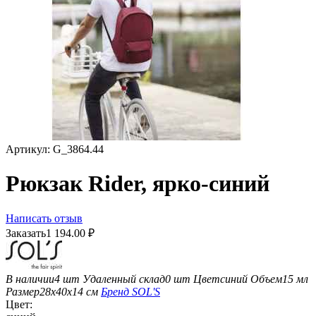
Артикул:
G_3864.44
Рюкзак Rider, ярко-синий
Написать отзыв
Заказать
1 194.00
₽
В наличии
4 шт
Удаленный склад
0 шт
Цвет
синий
Объем
15 мл
Размер
28х40x14 см
Бренд
SOL'S
Цвет: