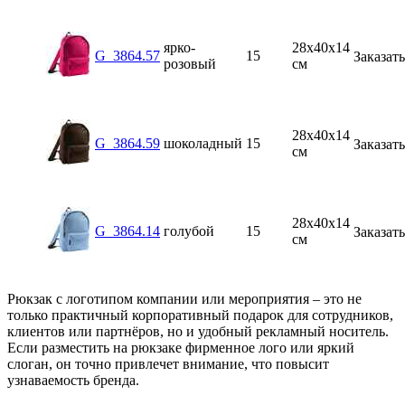
ярко-
28х40x14
G_3864.57
15
Заказать
розовый
см
28х40x14
G_3864.59
шоколадный
15
Заказать
см
28х40x14
G_3864.14
голубой
15
Заказать
см
Рюкзак с логотипом компании или мероприятия – это не
только практичный корпоративный подарок для сотрудников,
клиентов или партнёров, но и удобный рекламный носитель.
Если разместить на рюкзаке фирменное лого или яркий
слоган, он точно привлечет внимание, что повысит
узнаваемость бренда.