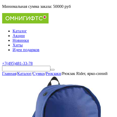
Минимальная сумма заказа:
50000 руб
Каталог
Акции
Новинки
Хиты
Идеи подарков
+7(495)481-33-78
Главная
/
Каталог
/
Сумки
/
Рюкзаки
/
Рюкзак Rider, ярко-синий