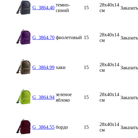
темно-
28х40x14
G_3864.40
15
Заказать
синий
см
28х40x14
G_3864.70
фиолетовый
15
Заказать
см
28х40x14
G_3864.99
хаки
15
Заказать
см
зеленое
28х40x14
G_3864.94
15
Заказать
яблоко
см
28х40x14
G_3864.55
бордо
15
Заказать
см