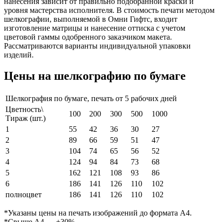
нанесения зависит от правильно подобранной краски и
уровня мастерства исполнителя. В стоимость печати методом
шелкографии, выполняемой в Омни Гифтс, входит
изготовление матрицы и нанесение оттиска с учетом
цветовой гаммы одобренного заказчиком макета.
Рассматриваются варианты индивидуальной упаковки
изделий.
Цены на шелкографию по бумаге
Шелкография по бумаге, печать от 5 рабочих дней
Цветность\
100
200
300
500
1000
Тираж (шт.)
1
55
42
36
30
27
2
89
66
59
51
47
3
104
74
65
56
52
4
124
94
84
73
68
5
162
121
108
93
86
6
186
141
126
110
102
полноцвет
186
141
126
110
102
*Указаны цены на печать изображений до формата А4.
*Свыше А4 — +30%.