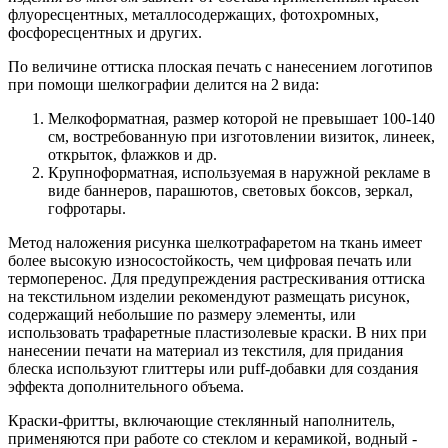
флуоресцентных, металлосодержащих, фотохромных,
фосфоресцентных и других.
По величине оттиска плоская печать с нанесением логотипов
при помощи шелкографии делится на 2 вида:
Мелкоформатная, размер которой не превышает 100-140
см, востребованную при изготовлении визиток, линеек,
открыток, флажков и др.
Крупноформатная, используемая в наружной рекламе в
виде баннеров, парашютов, световых боксов, зеркал,
гофротары.
Метод наложения рисунка шелкотрафаретом на ткань имеет
более высокую износостойкость, чем цифровая печать или
термоперенос. Для предупреждения растрескивания оттиска
на текстильном изделии рекомендуют размещать рисунок,
содержащий небольшие по размеру элементы, или
использовать трафаретные пластизолевые краски. В них при
нанесении печати на материал из текстиля, для придания
блеска используют глиттеры или рuff-добавки для создания
эффекта дополнительного объема.
Краски-фритты, включающие стеклянный наполнитель,
применяются при работе со стеклом и керамикой, водный -