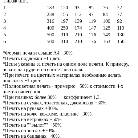
Тираж (шт.)
1
183
120
93
85
76
72
2
238
155
112
97
84
77
3
316
197
139
119
100
92
4
400
250
174
147
125
110
5
500
310
210
176
149
130
6
500
310
210
176
163
150
*Формат печати свыше А4 +30%.
*Печать подложки +1 цвет.
*Цены указаны за печать на одном поле печати. К примеру,
печать на груди и на спине - два поля.
*При печати на цветных материалах необходимо делать
подложку +1 цвет.
*Полноцветная печать - примерно +50% к стоимости 4-х
цветов нанесения.
*При плашках более 30% — коэффициент 1,3.
*Печать на сумках, толстовках, джемперах +30%.
*Печать на рукавах +30%.
*Печать на коже, кожзаме, пластике +30%.
*Печать на ветровках +50%.
*Печать на ""вылет"" +50%.
*Печать на зонтах +70%.
*Печать на банданах +40%.