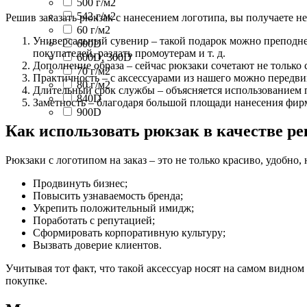
500 г/м2
542 г/м2
Решив заказать рюкзак с нанесением логотипа, вы получаете н
60 г/м2
Универсальный сувенир – такой подарок можно преподнес
600D
покупателей, раздать промоутерам и т. д.
600D, 300D
Дополнение образа – сейчас рюкзаки сочетают не только
70 г/м2
Практичность – с аксессуарами из нашего можно передвигат
80 г/м2
Длительный срок службы – объясняется использованием 
840D
Заметность – благодаря большой площади нанесения фирм
900D
Как использовать рюкзак в качестве р
Рюкзаки с логотипом на заказ – это не только красиво, удобно
Продвинуть бизнес;
Повысить узнаваемость бренда;
Укрепить положительный имидж;
Поработать с репутацией;
Сформировать корпоративную культуру;
Вызвать доверие клиентов.
Учитывая тот факт, что такой аксессуар носят на самом видном
покупке.