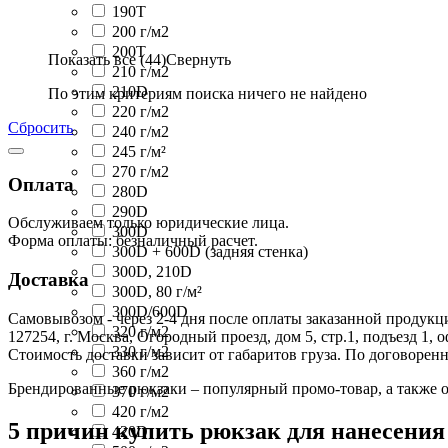
190T
200 г/м2
200T
Показать все (44)
Свернуть
210 г/м2
210D
По этим критериям поиска ничего не найдено
220 г/м2
Сбросить
240 г/м2
245 г/м²
270 г/м2
Оплата
280D
290D
Обслуживаем только юридические лица.
300D
Форма оплаты: безналичный расчет.
300D + 600D (задняя стенка)
300D, 210D
Доставка
300D, 80 г/м²
300D/600D
Самовывозом - через 2-4 дня после оплаты заказанной продукц
320 г/м2
127254, г. Москва, Огородный проезд, дом 5, стр.1, подъезд 1, 
330 г/м2
Стоимость доставки зависит от габаритов груза. По договоре
360 г/м2
Брендированные рюкзаки – популярный промо-товар, а также о
370 г/м2
420 г/м2
5 причин купить рюкзак для нанесения
420D