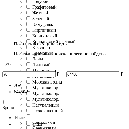
Голубой
Графитовый
Желтый
Зеленый
Камуфляж
Кирпичный
Коричневый
Королевский светлый
Показать все (51)
Свернуть
Красный
Кремовый
По этим критериям поиска ничего не найдено
Лайм
Цена
Лиловый
Малиновый
₽
–
₽
Молочный
Морская волна
70
₽
Мультиколор
64450
₽
Мультиколор.
Мультиколор...
Натуральный
Бренд
Неокрашенный
Окра
Оливковый
andor
Оранжевый