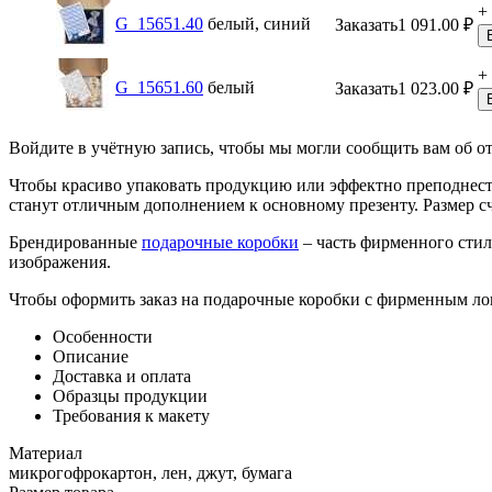
+
G_15651.40
белый, синий
Заказать
1 091.00
₽
+
G_15651.60
белый
Заказать
1 023.00
₽
Войдите в учётную запись, чтобы мы могли сообщить вам об о
Чтобы красиво упаковать продукцию или эффектно преподнес
станут отличным дополнением к основному презенту. Размер с
Брендированные
подарочные коробки
– часть фирменного стил
изображения.
Чтобы оформить заказ на подарочные коробки с фирменным лого
Особенности
Описание
Доставка и оплата
Образцы продукции
Требования к макету
Материал
микрогофрокартон, лен, джут, бумага