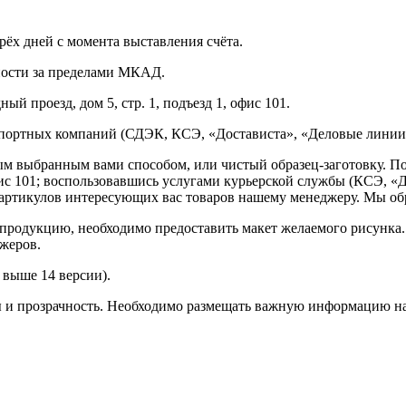
рёх дней с момента выставления счёта.
нности за пределами МКАД.
ый проезд, дом 5, стр. 1, подъезд 1, офис 101.
спортных компаний (СДЭК, КСЭ, «Достависта», «Деловые линии»
ным выбранным вами способом, или чистый образец-заготовку. 
офис 101; воспользовавшись услугами курьерской службы (КСЭ, «Д
ртикулов интересующих вас товаров нашему менеджеру. Мы обра
продукцию, необходимо предоставить макет желаемого рисунка
жеров.
выше 14 версии).
ы и прозрачность. Необходимо размещать важную информацию на 