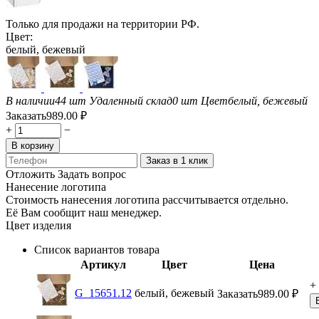
Только для продажи на территории РФ.
Цвет:
белый, бежевый
В наличии
44 шт
Удаленный склад
0 шт
Цвет
белый, бежевый
Заказать
989.00
₽
+
−
В корзину
Заказ в 1 клик
Отложить
Задать вопрос
Нанесение логотипа
Стоимость нанесения логотипа рассчитывается отдельно.
Её Вам сообщит наш менеджер.
Цвет изделия
Список вариантов товара
Артикул
Цвет
Цена
+
G_15651.12
белый, бежевый
Заказать
989.00
₽