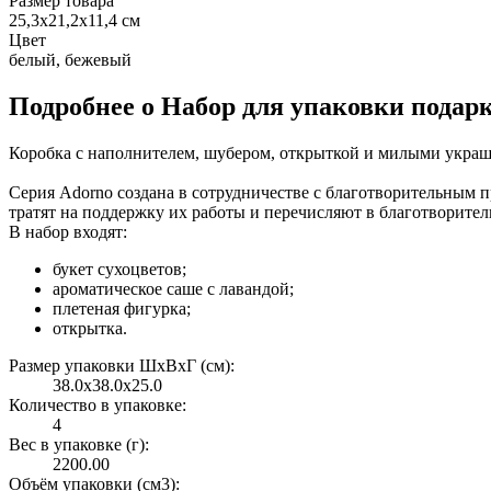
Размер товара
25,3х21,2х11,4 см
Цвет
белый, бежевый
Подробнее о Набор для упаковки подар
Коробка с наполнителем, шубером, открыткой и милыми украш
Серия Adorno создана в сотрудничестве с благотворительным
тратят на поддержку их работы и перечисляют в благотворите
В набор входят:
букет сухоцветов;
ароматическое саше с лавандой;
плетеная фигурка;
открытка.
Размер упаковки ШxВxГ (см):
38.0x38.0x25.0
Количество в упаковке:
4
Вес в упаковке (г):
2200.00
Объём упаковки (см3):