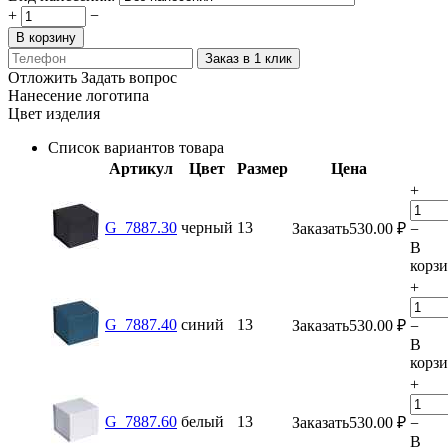
+
−
В корзину
Заказ в 1 клик
Отложить
Задать вопрос
Нанесение логотипа
Цвет изделия
Список вариантов товара
Артикул
Цвет
Размер
Цена
+
G_7887.30
черный
13
Заказать
530.00
₽
−
В
корз
+
G_7887.40
синий
13
Заказать
530.00
₽
−
В
корз
+
G_7887.60
белый
13
Заказать
530.00
₽
−
В