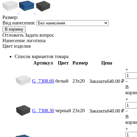
Размер:
Вид нанесения:
В корзину
Отложить
Задать вопрос
Нанесение логотипа
Цвет изделия
Список вариантов товара
Артикул
Цвет
Размер
Цена
+
G_7308.60
белый
23х20
Заказать
640.00
₽
−
В
корз
+
G_7308.30
черный
23х20
Заказать
640.00
₽
−
В
корз
+