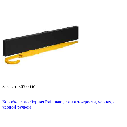
Заказать
305.00
₽
Коробка самосборная Rainmate для зонта-трости, черная, с
черной ручкой