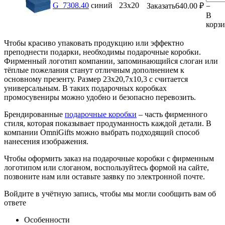
G_7308.40
синий
23х20
Заказать
640.00
₽
−
В
корз
Чтобы красиво упаковать продукцию или эффектно
преподнести подарки, необходимы подарочные коробки.
Фирменный логотип компании, запоминающийся слоган или
тёплые пожелания станут отличным дополнением к
основному презенту. Размер 23х20,7х10,3 с считается
универсальным. В таких подарочных коробках
промосувениры можно удобно и безопасно перевозить.
Брендированные
подарочные коробки
– часть фирменного
стиля, которая показывает продуманность каждой детали. В
компании OmniGifts можно выбрать подходящий способ
нанесения изображения.
Чтобы оформить заказ на подарочные коробки с фирменным
логотипом или слоганом, воспользуйтесь формой на сайте,
позвоните нам или оставьте заявку по электронной почте.
Войдите в учётную запись, чтобы мы могли сообщить вам об
ответе
Особенности