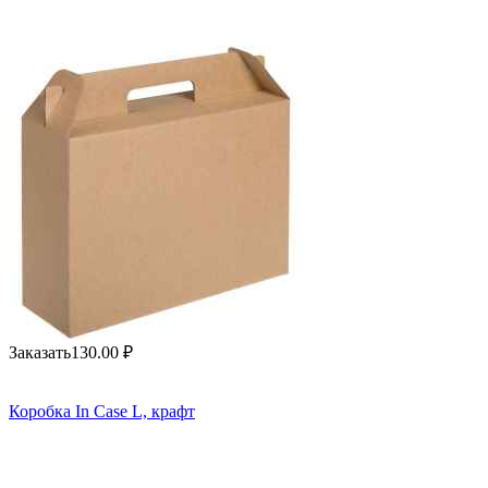
Заказать
130.00
₽
Коробка In Case L, крафт