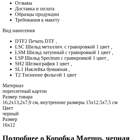
Отзывы
Доставка и оплата
Образцы продукции
Требования к макету
Вид нанесения
DTF2 Печать DTF
,
LSC Шильд металлич. с гравировкой 1 цвет
,
LSM Шильд латунный с гравировкой 1 цвет
,
LSP Шильд Spectrum с гравировкой 1 цвет
,
SH2 Шелкография 1 цвет
,
SL1 Наклейка бумажная
,
T2 Тиснение фольгой 1 цвет
Материал
переплетный картон
Размер товара
16,2х13,2х7,9 см, внутренние размеры 15х12,5х7,5 см
Цвет
черный
Размер
16х12
Подробнее о Коробка Magnus, черная