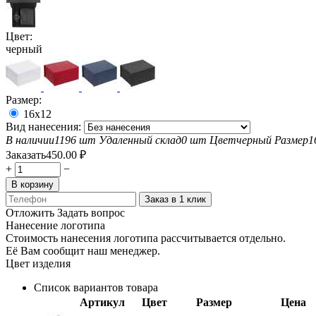
Цвет:
черный
Размер:
16х12
Вид нанесения:
В наличии
1196 шт
Удаленный склад
0 шт
Цвет
черный
Размер
1
Заказать
450.00
₽
+
−
В корзину
Заказ в 1 клик
Отложить
Задать вопрос
Нанесение логотипа
Стоимость нанесения логотипа рассчитывается отдельно.
Её Вам сообщит наш менеджер.
Цвет изделия
Список вариантов товара
Артикул
Цвет
Размер
Цена