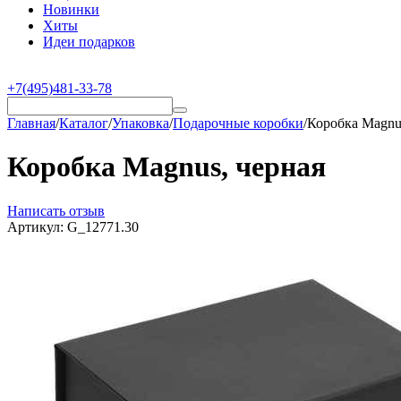
Новинки
Хиты
Идеи подарков
+7(495)481-33-78
Главная
/
Каталог
/
Упаковка
/
Подарочные коробки
/
Коробка Magnu
Коробка Magnus, черная
Написать отзыв
Артикул:
G_12771.30