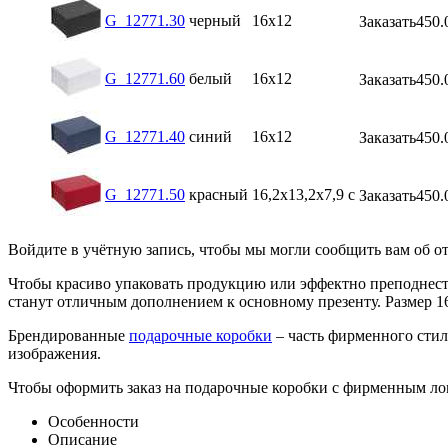
G_12771.30
черный
16х12
Заказать
450.
G_12771.60
белый
16х12
Заказать
450.
G_12771.40
синий
16х12
Заказать
450.
G_12771.50
красный
16,2х13,2х7,9 с
Заказать
450.
Войдите в учётную запись, чтобы мы могли сообщить вам об о
Чтобы красиво упаковать продукцию или эффектно преподнес
станут отличным дополнением к основному презенту. Размер 1
Брендированные
подарочные коробки
– часть фирменного стил
изображения.
Чтобы оформить заказ на подарочные коробки с фирменным лого
Особенности
Описание