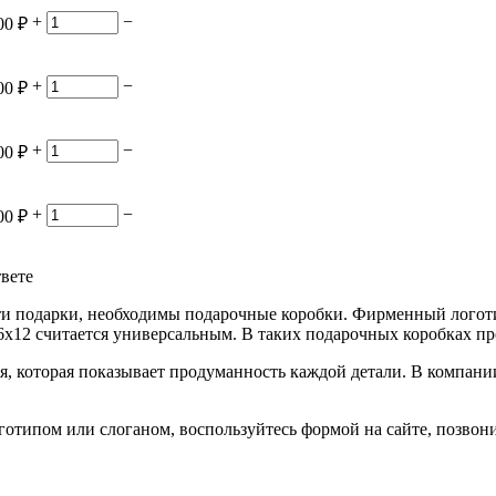
+
−
00
₽
+
−
00
₽
+
−
00
₽
+
−
00
₽
твете
ти подарки, необходимы подарочные коробки. Фирменный логот
6х12 считается универсальным. В таких подарочных коробках п
я, которая показывает продуманность каждой детали. В компан
типом или слоганом, воспользуйтесь формой на сайте, позвонит