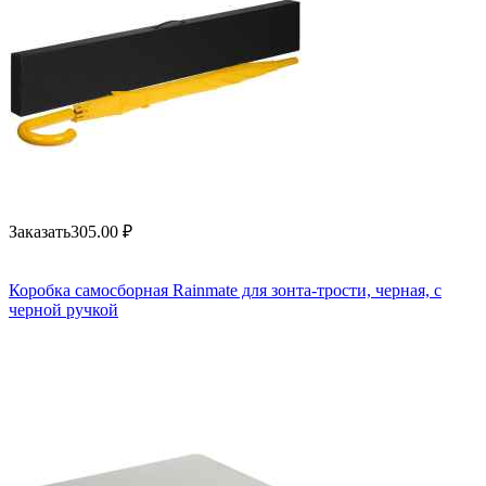
Заказать
305.00
₽
Коробка самосборная Rainmate для зонта-трости, черная, с
черной ручкой