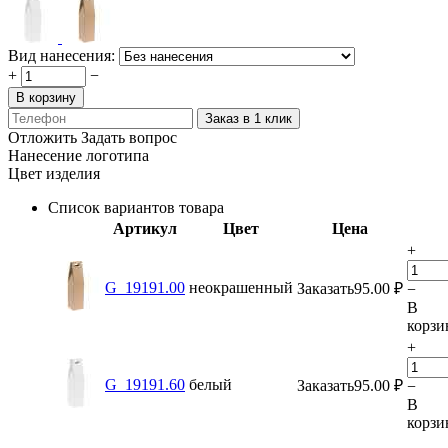
Вид нанесения:
+
−
В корзину
Заказ в 1 клик
Отложить
Задать вопрос
Нанесение логотипа
Цвет изделия
Список вариантов товара
Артикул
Цвет
Цена
+
G_19191.00
неокрашенный
Заказать
95.00
₽
−
В
корзи
+
G_19191.60
белый
Заказать
95.00
₽
−
В
корзи