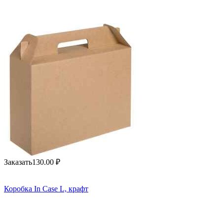
Заказать
130.00
₽
Коробка In Case L, крафт