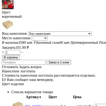
Цвет:
коричневый
Вид нанесения:
Место нанесения:
В наличии
3580 шт
Удаленный склад
0 шт
Цвет
коричневый
Раз
Заказать
101.00
₽
+
−
В корзину
Заказ в 1 клик
Отложить
Задать вопрос
Нанесение логотипа
Стоимость нанесения логотипа рассчитывается отдельно.
Её Вам сообщит наш менеджер.
Цвет изделия
Список вариантов товара
Артикул
Цвет
Цена