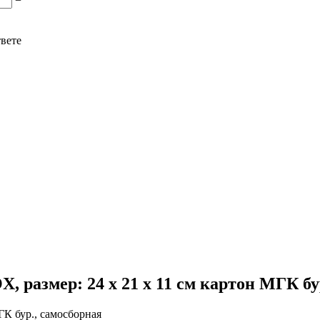
−
твете
, размер: 24 x 21 x 11 см картон МГК бу
ГК бур., самосборная