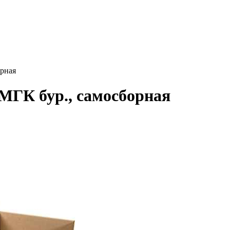
орная
 МГК бур., самосборная