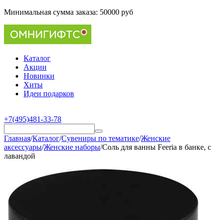
Минимальная сумма заказа:
50000 руб
Каталог
Акции
Новинки
Хиты
Идеи подарков
+7(495)481-33-78
Главная
/
Каталог
/
Сувениры по тематике
/
Женские
аксессуары
/
Женские наборы
/
Соль для ванны Feeria в банке, с
лавандой