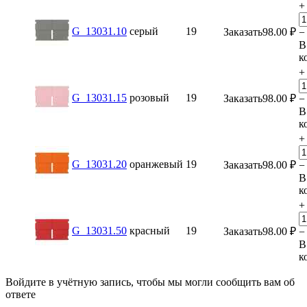
+
G_13031.10
серый
19
Заказать
98.00
₽
−
В
к
+
G_13031.15
розовый
19
Заказать
98.00
₽
−
В
к
+
G_13031.20
оранжевый
19
Заказать
98.00
₽
−
В
к
+
G_13031.50
красный
19
Заказать
98.00
₽
−
В
к
Войдите в учётную запись, чтобы мы могли сообщить вам об
ответе