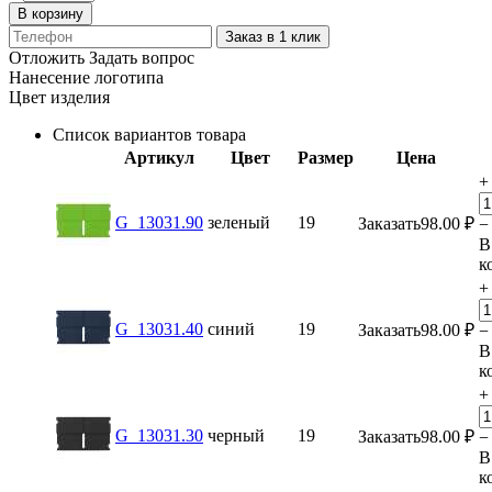
В корзину
Заказ в 1 клик
Отложить
Задать вопрос
Нанесение логотипа
Цвет изделия
Список вариантов товара
Артикул
Цвет
Размер
Цена
+
G_13031.90
зеленый
19
Заказать
98.00
₽
−
В
к
+
G_13031.40
синий
19
Заказать
98.00
₽
−
В
к
+
G_13031.30
черный
19
Заказать
98.00
₽
−
В
к