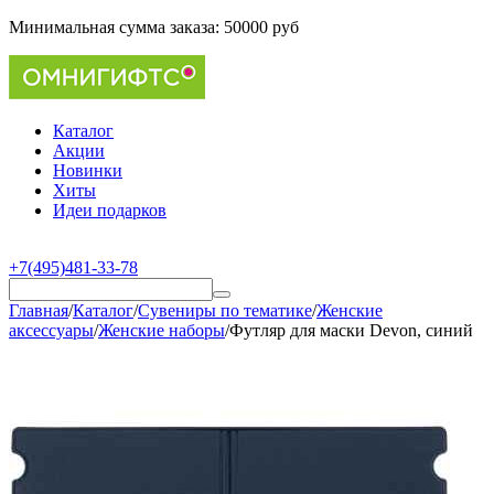
Минимальная сумма заказа:
50000 руб
Каталог
Акции
Новинки
Хиты
Идеи подарков
+7(495)481-33-78
Главная
/
Каталог
/
Сувениры по тематике
/
Женские
аксессуары
/
Женские наборы
/
Футляр для маски Devon, синий