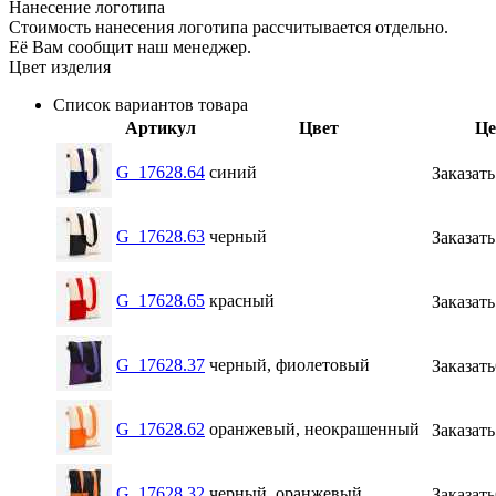
Нанесение логотипа
Стоимость нанесения логотипа рассчитывается отдельно.
Её Вам сообщит наш менеджер.
Цвет изделия
Список вариантов товара
Артикул
Цвет
Це
G_17628.64
синий
Заказать
G_17628.63
черный
Заказать
G_17628.65
красный
Заказать
G_17628.37
черный, фиолетовый
Заказать
G_17628.62
оранжевый, неокрашенный
Заказать
G_17628.32
черный, оранжевый
Заказать