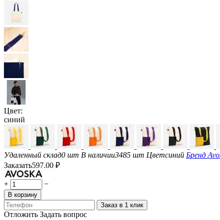
Цвет:
синий
Удаленный склад
0 шт
В наличии
3485 шт
Цвет
синий
Бренд
Avo
Заказать
597.00
₽
+
−
В корзину
Заказ в 1 клик
Отложить
Задать вопрос