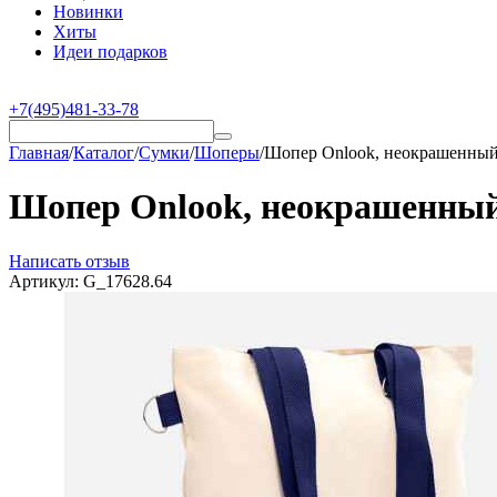
Новинки
Хиты
Идеи подарков
+7(495)481-33-78
Главная
/
Каталог
/
Сумки
/
Шоперы
/
Шопер Onlook, неокрашенный
Шопер Onlook, неокрашенный
Написать отзыв
Артикул:
G_17628.64