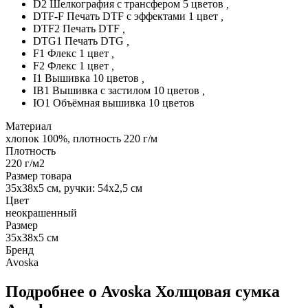
D2 Шелкография с трансфером 5 цветов
,
DTF-F Печать DTF с эффектами 1 цвет
,
DTF2 Печать DTF
,
DTG1 Печать DTG
,
F1 Флекс 1 цвет
,
F2 Флекс 1 цвет
,
I1 Вышивка 10 цветов
,
IB1 Вышивка с застилом 10 цветов
,
IO1 Объёмная вышивка 10 цветов
Материал
хлопок 100%, плотность 220 г/м
Плотность
220 г/м2
Размер товара
35х38х5 см, ручки: 54х2,5 см
Цвет
неокрашенный
Размер
35х38х5 см
Бренд
Avoska
Подробнее о Avoska Холщовая сумка