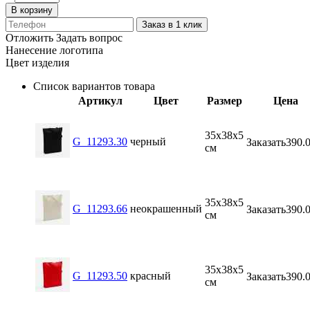
В корзину
Заказ в 1 клик
Отложить
Задать вопрос
Нанесение логотипа
Цвет изделия
Список вариантов товара
Артикул
Цвет
Размер
Цена
35х38х5
G_11293.30
черный
Заказать
390.
см
35х38х5
G_11293.66
неокрашенный
Заказать
390.
см
35х38х5
G_11293.50
красный
Заказать
390.
см