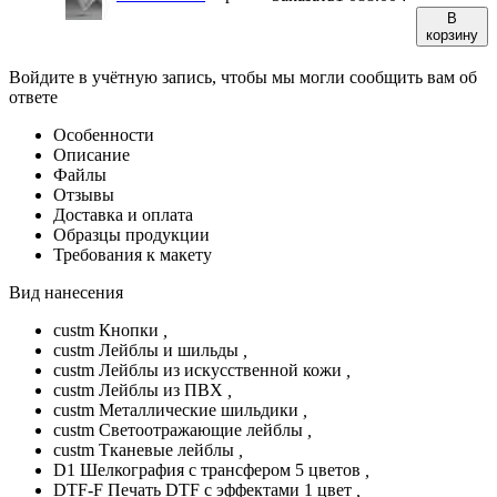
В
корзину
Войдите в учётную запись, чтобы мы могли сообщить вам об
ответе
Особенности
Описание
Файлы
Отзывы
Доставка и оплата
Образцы продукции
Требования к макету
Вид нанесения
custm Кнопки
,
custm Лейблы и шильды
,
custm Лейблы из искусственной кожи
,
custm Лейблы из ПВХ
,
custm Металлические шильдики
,
custm Светоотражающие лейблы
,
custm Тканевые лейблы
,
D1 Шелкография с трансфером 5 цветов
,
DTF-F Печать DTF с эффектами 1 цвет
,