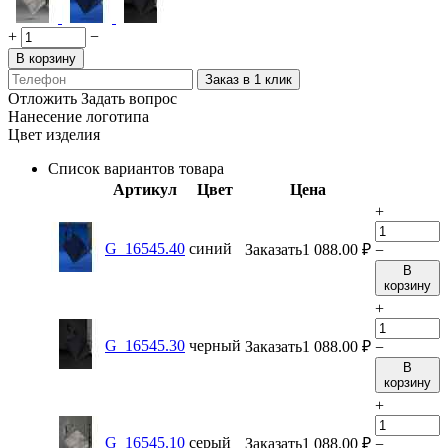
+
−
В корзину
Заказ в 1 клик
Отложить
Задать вопрос
Нанесение логотипа
Цвет изделия
Список вариантов товара
Артикул
Цвет
Цена
+
G_16545.40
синий
Заказать
1 088.00
₽
−
В
корзину
+
G_16545.30
черный
Заказать
1 088.00
₽
−
В
корзину
+
G_16545.10
серый
Заказать
1 088.00
₽
−