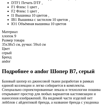
DTF1 Печать DTF
,
F1 Флекс 1 цвет
,
F2 Флекс 1 цвет
,
I1 Вышивка 10 цветов
,
IB1 Вышивка с застилом 10 цветов
,
IO1 Объёмная вышивка 10 цветов
Материал
хлопок 9
Размер товара
35х38х5 см, ручки: 59х4 см
Цвет
серый
Бренд
andor
Подробнее о andor Шопер B7, серый
Базовый шопер из джинсовой ткани разработан в рамках
единой коллекции и легко собирается в комплекты.
Специально спроектированные лекала и технологии пошива
открывают простор для любых вариантов кастомизации и
нанесения изображений. На видимой части изделий нет
лейблов с айдентикой бренда, а название бренда с уходника