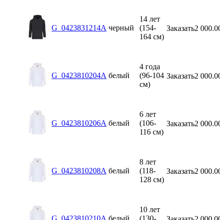
14 лет
G_0423831214A
черный
(154-
Заказать
2 000.0
164 см)
4 года
G_0423810204A
белый
(96-104
Заказать
2 000.0
см)
6 лет
G_0423810206A
белый
(106-
Заказать
2 000.0
116 см)
8 лет
G_0423810208A
белый
(118-
Заказать
2 000.0
128 см)
10 лет
G_0423810210A
белый
(130-
Заказать
2 000.0