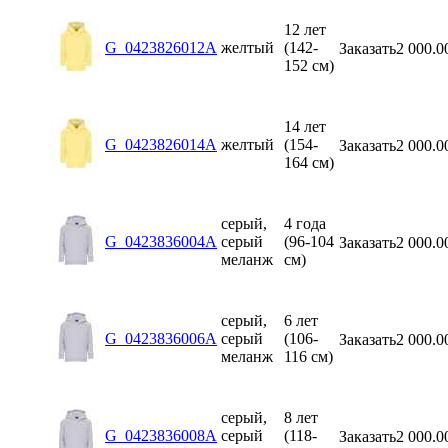
12 лет
G_0423826012A
желтый
(142-
Заказать
2 000.0
152 см)
14 лет
G_0423826014A
желтый
(154-
Заказать
2 000.0
164 см)
серый,
4 года
G_0423836004A
серый
(96-104
Заказать
2 000.0
меланж
см)
серый,
6 лет
G_0423836006A
серый
(106-
Заказать
2 000.0
меланж
116 см)
серый,
8 лет
G_0423836008A
серый
(118-
Заказать
2 000.0