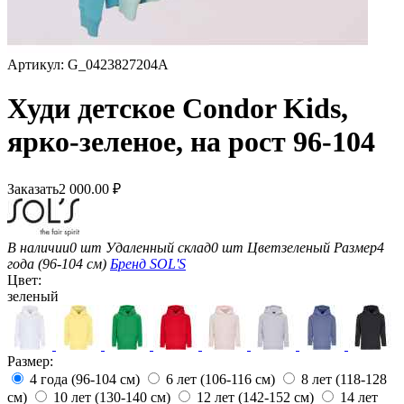
Артикул:
G_0423827204A
Худи детское Condor Kids,
ярко-зеленое, на рост 96-104
Заказать
2 000.00
₽
В наличии
0 шт
Удаленный склад
0 шт
Цвет
зеленый
Размер
4
года (96-104 см)
Бренд
SOL'S
Цвет:
зеленый
Размер:
4 года (96-104 см)
6 лет (106-116 см)
8 лет (118-128
см)
10 лет (130-140 см)
12 лет (142-152 см)
14 лет