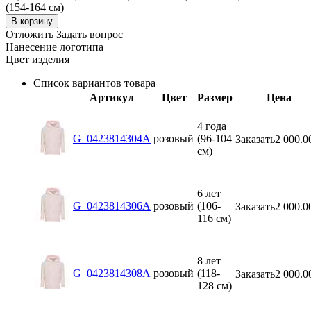
(154-164 см)
В корзину
Отложить
Задать вопрос
Нанесение логотипа
Цвет изделия
Список вариантов товара
Артикул
Цвет
Размер
Цена
4 года
G_0423814304A
розовый
(96-104
Заказать
2 000.0
см)
6 лет
G_0423814306A
розовый
(106-
Заказать
2 000.0
116 см)
8 лет
G_0423814308A
розовый
(118-
Заказать
2 000.0
128 см)