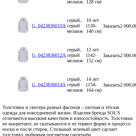
меланж
128 см)
серый,
10 лет
G_0423836010A
серый
(130-
Заказать
2 000.0
меланж
140 см)
серый,
12 лет
G_0423836012A
серый
(142-
Заказать
2 000.0
меланж
152 см)
серый,
14 лет
G_0423836014A
серый
(154-
Заказать
2 000.0
меланж
164 см)
Толстовки и свитера разных фасонов – уютная и тёплая
одежда для повседневной жизни. Изделия бренда SOL'S
отличаются высоким качеством и износостойкость. Толстовки
не выцветают, не скатываются и не теряют форму в процессе
носки и после стирок. Стильный зеленый цвет сделает
толстовку любимым предметом гардероба.