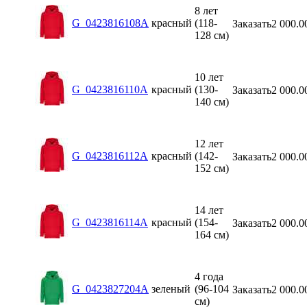
8 лет
G_0423816108A
красный
(118-
Заказать
2 000.0
128 см)
10 лет
G_0423816110A
красный
(130-
Заказать
2 000.0
140 см)
12 лет
G_0423816112A
красный
(142-
Заказать
2 000.0
152 см)
14 лет
G_0423816114A
красный
(154-
Заказать
2 000.0
164 см)
4 года
G_0423827204A
зеленый
(96-104
Заказать
2 000.0
см)