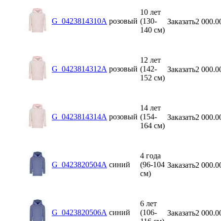
10 лет
G_0423814310A
розовый
(130-
Заказать
2 000.0
140 см)
12 лет
G_0423814312A
розовый
(142-
Заказать
2 000.0
152 см)
14 лет
G_0423814314A
розовый
(154-
Заказать
2 000.0
164 см)
4 года
G_0423820504A
синий
(96-104
Заказать
2 000.0
см)
6 лет
G_0423820506A
синий
(106-
Заказать
2 000.0