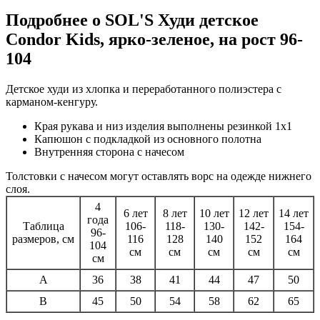
Подробнее о SOL'S Худи детское
Condor Kids, ярко-зеленое, на рост 96-
104
Детское худи из хлопка и переработанного полиэстера с
карманом-кенгуру.
Края рукава и низ изделия выполнены резинкой 1х1
Капюшон с подкладкой из основного полотна
Внутренняя сторона с начесом
Толстовки с начесом могут оставлять ворс на одежде нижнего
слоя.
4
6 лет
8 лет
10 лет
12 лет
14 лет
года
Таблица
106-
118-
130-
142-
154-
96-
размеров, см
116
128
140
152
164
104
см
см
см
см
см
см
A
36
38
41
44
47
50
B
45
50
54
58
62
65