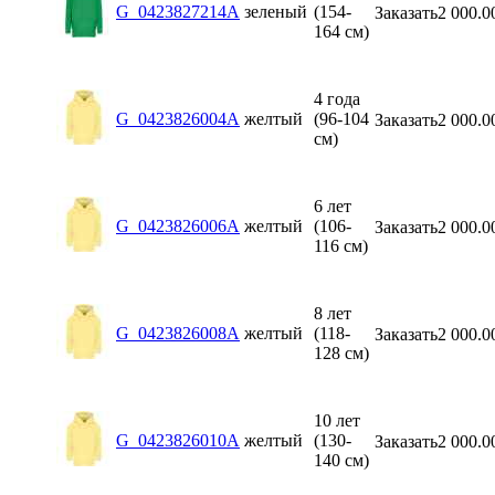
G_0423827214A
зеленый
(154-
Заказать
2 000.0
164 см)
4 года
G_0423826004A
желтый
(96-104
Заказать
2 000.0
см)
6 лет
G_0423826006A
желтый
(106-
Заказать
2 000.0
116 см)
8 лет
G_0423826008A
желтый
(118-
Заказать
2 000.0
128 см)
10 лет
G_0423826010A
желтый
(130-
Заказать
2 000.0
140 см)