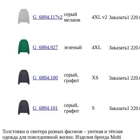
серый
G_6894.117v2
4XL v2
Заказать
1 220.
меланж
G_6894.927
зеленый
4XL
Заказать
1 220.
серый,
G_6894.100
XS
Заказать
1 220.
графит
серый,
G_6894.101
S
Заказать
1 220.
графит
Толстовки и свитера разных фасонов – уютная и тёплая
одежда для повседневной жизни. Изделия бренда Molti