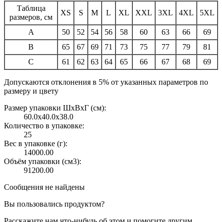
Таблица
XS
S
M
L
XL
XXL
3XL
4XL
5XL
размеров, см
A
50
52
54
56
58
60
63
66
69
B
65
67
69
71
73
75
77
79
81
C
61
62
63
64
65
66
67
68
69
Допускаются отклонения в 5% от указанных параметров по
размеру и цвету
Размер упаковки ШxВxГ (см):
60.0x40.0x38.0
Количество в упаковке:
25
Вес в упаковке (г):
14000.00
Объём упаковки (см3):
91200.00
Сообщения не найдены
Вы пользовались продуктом?
Расскажите нам что-нибудь об этом и помогите другим