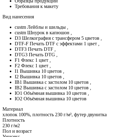
Образцы продукции
Требования к макету
Вид нанесения
custm Лейблы и шильды
,
custm Шнурок в капюшон
,
D3 Шелкография с трансфером 5 цветов
,
DTF-F Печать DTF с эффектами 1 цвет
,
DTF3 Печать DTF
,
DTG3 Печать DTG
,
F1 Флекс 1 цвет
,
F2 Флекс 1 цвет
,
I1 Вышивка 10 цветов
,
I2 Вышивка 10 цветов
,
IB1 Вышивка с застилом 10 цветов
,
IB2 Вышивка с застилом 10 цветов
,
IO1 Объёмная вышивка 10 цветов
,
IO2 Объёмная вышивка 10 цветов
Материал
хлопок 100%, плотность 230 г/м², футер двунитка
Плотность
230 г/м2
Пол и возраст
Унисекс