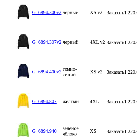
G_6894.300v2
черный
XS v2
Заказать
1 220.
G_6894.307v2
черный
4XL v2
Заказать
1 220.
темно-
G_6894.400v2
XS v2
Заказать
1 220.
синий
G_6894.807
желтый
4XL
Заказать
1 220.
зеленое
G_6894.940
XS
Заказать
1 220.
яблоко