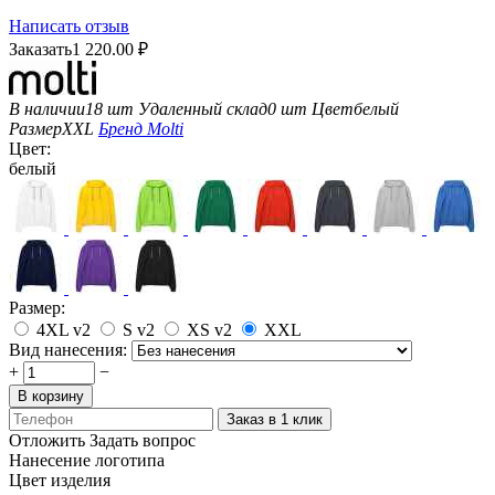
Написать отзыв
Заказать
1 220.00
₽
В наличии
18 шт
Удаленный склад
0 шт
Цвет
белый
Размер
XXL
Бренд
Molti
Цвет:
белый
Размер:
4XL v2
S v2
XS v2
XXL
Вид нанесения:
+
−
В корзину
Заказ в 1 клик
Отложить
Задать вопрос
Нанесение логотипа
Цвет изделия