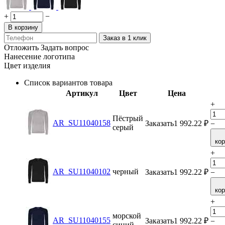
+
−
В корзину
Заказ в 1 клик
Отложить
Задать вопрос
Нанесение логотипа
Цвет изделия
Список вариантов товара
Артикул
Цвет
Цена
+
Пёстрый
AR_SU11040158
Заказать
1 992.22
₽
−
серый
ко
+
AR_SU11040102
черный
Заказать
1 992.22
₽
−
ко
+
морской
AR_SU11040155
Заказать
1 992.22
₽
−
синий