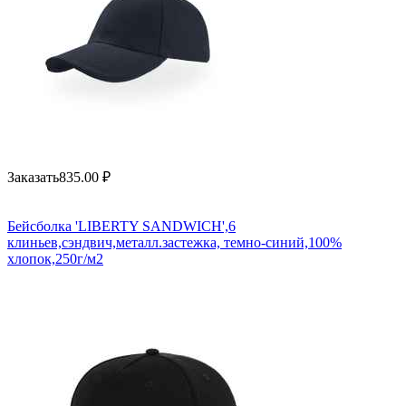
Заказать
835.00
₽
Бейсболка 'LIBERTY SANDWICH',6
клиньев,сэндвич,металл.застежка, темно-синий,100%
хлопок,250г/м2