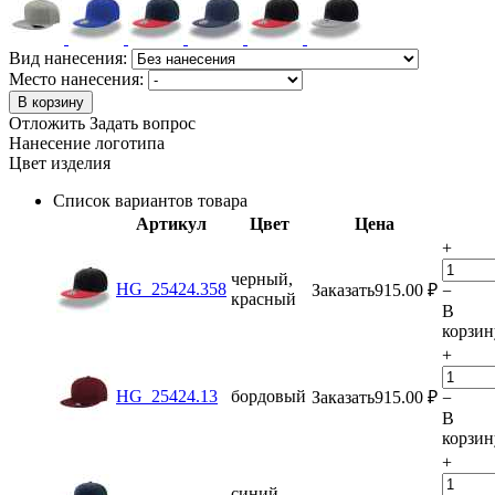
Вид нанесения:
Место нанесения:
В корзину
Отложить
Задать вопрос
Нанесение логотипа
Цвет изделия
Список вариантов товара
Артикул
Цвет
Цена
+
черный,
HG_25424.358
Заказать
915.00
₽
−
красный
В
корзин
+
HG_25424.13
бордовый
Заказать
915.00
₽
−
В
корзин
+
синий,