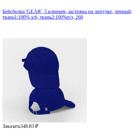
Бейсболка 'GEAR', 5 клиньев, застежка на липучке, черный,
ткань1:100% х/б, ткань2:100%п/э, 260
Заказать
348.83
₽