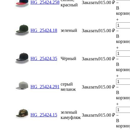
HG_25424.258
Заказать
915.00
₽
−
красный
В
корзин
+
HG_25424.18
зеленый
Заказать
915.00
₽
−
В
корзин
+
HG_25424.35
Чёрный
Заказать
915.00
₽
−
В
корзин
+
серый
HG_25424.291
Заказать
915.00
₽
−
меланж
В
корзин
+
зеленый
HG_25424.15
Заказать
915.00
₽
−
камуфляж
В
корзин