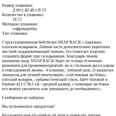
Размер упаковки:
Д 60 x Ш 48 x В 53
Количество в упаковке:
18.72
Материал упаковки:
гофрокоробка
Тип упаковки:
Структурированная бейсболка SNAP BACK с идеально
плоским козырьком. Лобная часть дополнительно укреплена
жесткой поддерживающей тканью, что помогает изделию
сохранять форму при складывании. Благодаря своему
внешнему виду SNAP BACK будет не только отличным
решением для промомероприятий, но и стильным аксессуаром
в повседневной жизни.- 6 клиньев,- лобовой шов,-,6 вышитых
люверсов,для лучшей вентиляции,- пластиковая застёжка,-
плоский козырек.- урбанистический стиль. Цвет близкий к
Pantone 423 C58,5 см - средний размер, с помощью застёжки
его можно увеличить или уменьшить до необходимого.,
Сообщения не найдены
Вы пользовались продуктом?
Расскажите нам что-нибудь об этом и помогите другим