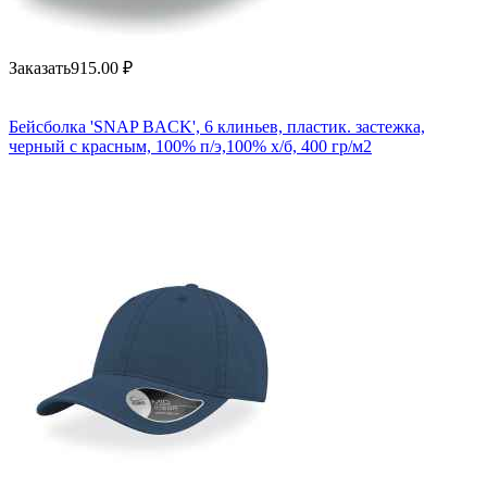
Заказать
915.00
₽
Бейсболка 'SNAP BACK', 6 клиньев, пластик. застежка,
черный с красным, 100% п/э,100% х/б, 400 гр/м2