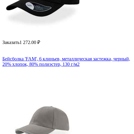
Заказать
1 272.00
₽
Бейсболка 'FAM', 6 клиньев, металлическая застежка, черный,
20% хлопок, 80% полиэстер, 130 г/м2