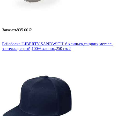
Заказать
835.00
₽
Бейсболка 'LIBERTY SANDWICH',6 клиньев,сэндвич,металл.
застежка, серый,100% хлопок,250 г/м2