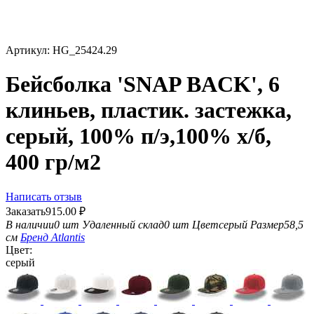
Артикул:
HG_25424.29
Бейсболка 'SNAP BACK', 6
клиньев, пластик. застежка,
серый, 100% п/э,100% х/б,
400 гр/м2
Написать отзыв
Заказать
915.00
₽
В наличии
0 шт
Удаленный склад
0 шт
Цвет
серый
Размер
58,5
см
Бренд
Atlantis
Цвет:
серый