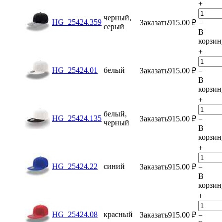
+
черный,
HG_25424.359
Заказать
915.00
₽
−
серый
В
корзин
+
HG_25424.01
белый
Заказать
915.00
₽
−
В
корзин
+
белый,
HG_25424.135
Заказать
915.00
₽
−
черный
В
корзин
+
HG_25424.22
синий
Заказать
915.00
₽
−
В
корзин
+
HG_25424.08
красный
Заказать
915.00
₽
−