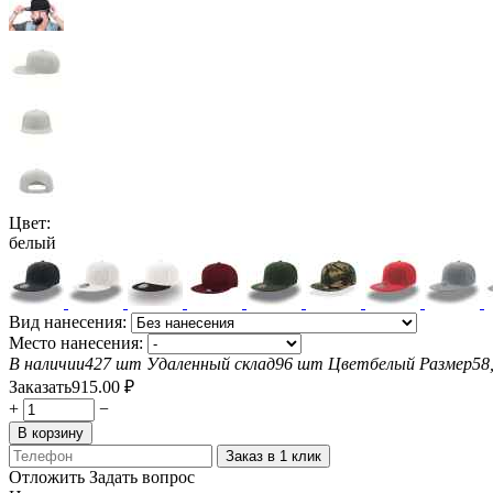
Цвет:
белый
Вид нанесения:
Место нанесения:
В наличии
427 шт
Удаленный склад
96 шт
Цвет
белый
Размер
58
Заказать
915.00
₽
+
−
В корзину
Заказ в 1 клик
Отложить
Задать вопрос