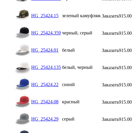
HG_25424.15
зеленый камуфляж
Заказать
915.00
HG_25424.359
черный, серый
Заказать
915.00
HG_25424.01
белый
Заказать
915.00
HG_25424.135
белый, черный
Заказать
915.00
HG_25424.22
синий
Заказать
915.00
HG_25424.08
красный
Заказать
915.00
HG_25424.29
серый
Заказать
915.00