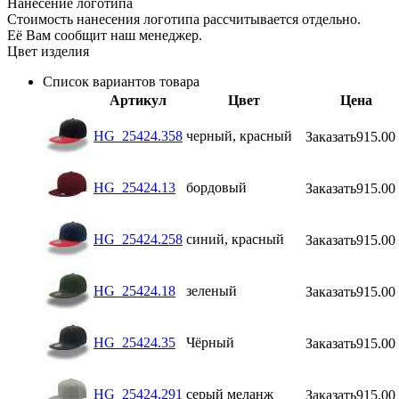
Нанесение логотипа
Стоимость нанесения логотипа рассчитывается отдельно.
Её Вам сообщит наш менеджер.
Цвет изделия
Список вариантов товара
Артикул
Цвет
Цена
HG_25424.358
черный, красный
Заказать
915.00
HG_25424.13
бордовый
Заказать
915.00
HG_25424.258
синий, красный
Заказать
915.00
HG_25424.18
зеленый
Заказать
915.00
HG_25424.35
Чёрный
Заказать
915.00
HG_25424.291
серый меланж
Заказать
915.00