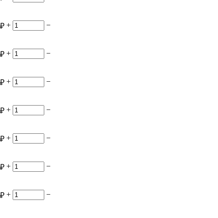
+
−
₽
+
−
₽
+
−
₽
+
−
₽
+
−
₽
+
−
₽
+
−
₽