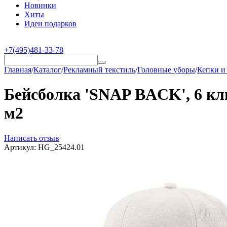
Новинки
Хиты
Идеи подарков
+7(495)481-33-78
Главная
/
Каталог
/
Рекламный текстиль
/
Головные уборы
/
Кепки и
Бейсболка 'SNAP BACK', 6 кли
м2
Написать отзыв
Артикул:
HG_25424.01