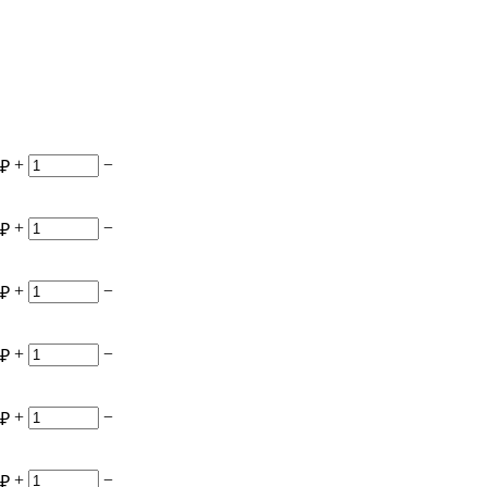
+
−
₽
+
−
₽
+
−
₽
+
−
₽
+
−
₽
+
−
₽