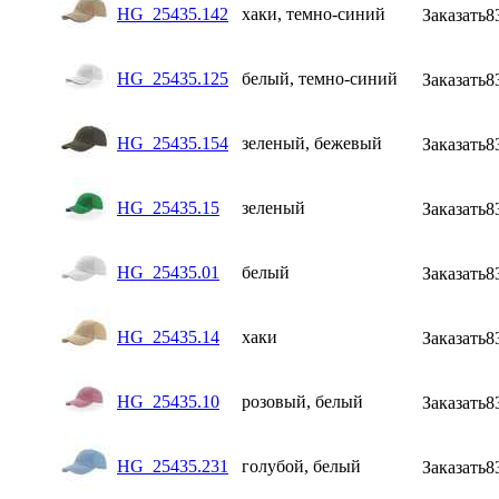
HG_25435.142
хаки, темно-синий
Заказать
8
HG_25435.125
белый, темно-синий
Заказать
8
HG_25435.154
зеленый, бежевый
Заказать
8
HG_25435.15
зеленый
Заказать
8
HG_25435.01
белый
Заказать
8
HG_25435.14
хаки
Заказать
8
HG_25435.10
розовый, белый
Заказать
8
HG_25435.231
голубой, белый
Заказать
8