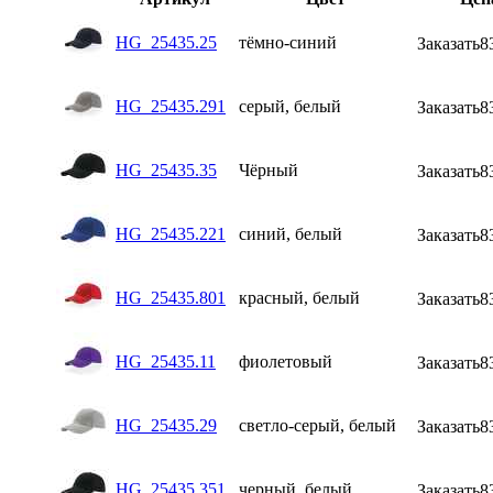
HG_25435.25
тёмно-синий
Заказать
8
HG_25435.291
серый, белый
Заказать
8
HG_25435.35
Чёрный
Заказать
8
HG_25435.221
синий, белый
Заказать
8
HG_25435.801
красный, белый
Заказать
8
HG_25435.11
фиолетовый
Заказать
8
HG_25435.29
светло-серый, белый
Заказать
8
HG_25435.351
черный, белый
Заказать
8