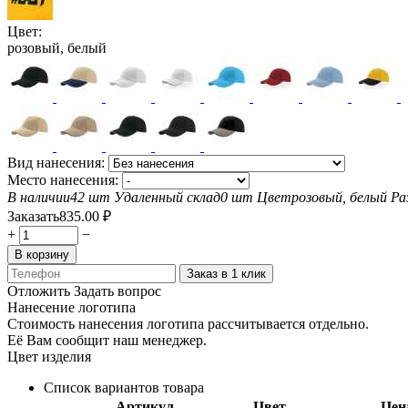
Цвет:
розовый, белый
Вид нанесения:
Место нанесения:
В наличии
42 шт
Удаленный склад
0 шт
Цвет
розовый, белый
Ра
Заказать
835.00
₽
+
−
В корзину
Заказ в 1 клик
Отложить
Задать вопрос
Нанесение логотипа
Стоимость нанесения логотипа рассчитывается отдельно.
Её Вам сообщит наш менеджер.
Цвет изделия
Список вариантов товара
Артикул
Цвет
Цен