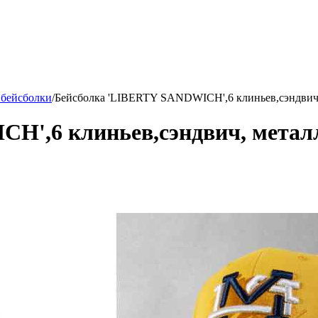
 бейсболки
/
Бейсболка 'LIBERTY SANDWICH',6 клиньев,сэндвич, 
',6 клиньев,сэндвич, металл