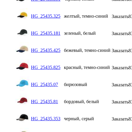
HG_25435.325
желтый, темно-синий
Заказать
8
HG_25435.181
зеленый, белый
Заказать
8
HG_25435.425
бежевый, темно-синий
Заказать
8
HG_25435.825
красный, темно-синий
Заказать
8
HG_25435.07
бирюзовый
Заказать
8
HG_25435.81
бордовый, белый
Заказать
8
HG_25435.353
черный, серый
Заказать
8