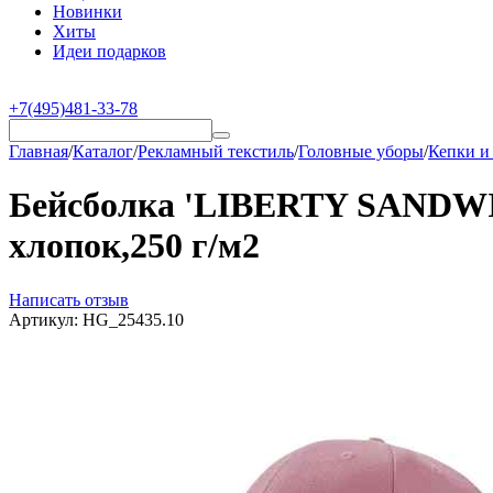
Новинки
Хиты
Идеи подарков
+7(495)481-33-78
Главная
/
Каталог
/
Рекламный текстиль
/
Головные уборы
/
Кепки и
Бейсболка 'LIBERTY SANDWICH
хлопок,250 г/м2
Написать отзыв
Артикул:
HG_25435.10