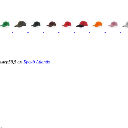
змер
58,5 см
Бренд
Atlantis
а