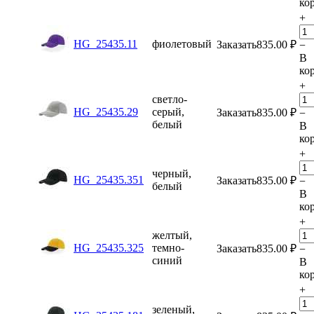
ко
+
HG_25435.11
фиолетовый
Заказать
835.00
₽
−
В
ко
+
светло-
HG_25435.29
серый,
Заказать
835.00
₽
−
белый
В
ко
+
черный,
HG_25435.351
Заказать
835.00
₽
−
белый
В
ко
+
желтый,
HG_25435.325
темно-
Заказать
835.00
₽
−
синий
В
ко
+
зеленый,