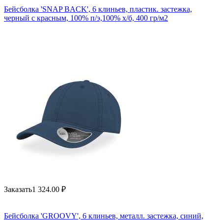
Бейсболка 'SNAP BACK', 6 клиньев, пластик. застежка,
черный с красным, 100% п/э,100% х/б, 400 гр/м2
Заказать
1 324.00
₽
Бейсболка 'GROOVY', 6 клиньев, металл. застежка, синий,