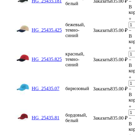
HG_25435.181
Заказать
835.00
₽
−
белый
В
ко
+
бежевый,
HG_25435.425
темно-
Заказать
835.00
₽
−
синий
В
ко
+
красный,
HG_25435.825
темно-
Заказать
835.00
₽
−
синий
В
ко
+
HG_25435.07
бирюзовый
Заказать
835.00
₽
−
В
ко
+
бордовый,
HG_25435.81
Заказать
835.00
₽
−
белый
В
ко