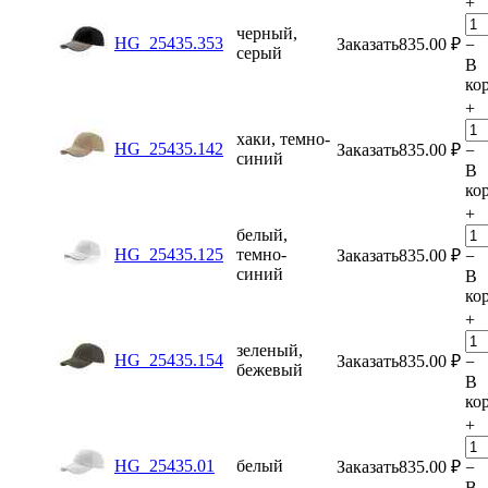
+
черный,
HG_25435.353
Заказать
835.00
₽
−
серый
В
ко
+
хаки, темно-
HG_25435.142
Заказать
835.00
₽
−
синий
В
ко
+
белый,
HG_25435.125
темно-
Заказать
835.00
₽
−
синий
В
ко
+
зеленый,
HG_25435.154
Заказать
835.00
₽
−
бежевый
В
ко
+
HG_25435.01
белый
Заказать
835.00
₽
−
В