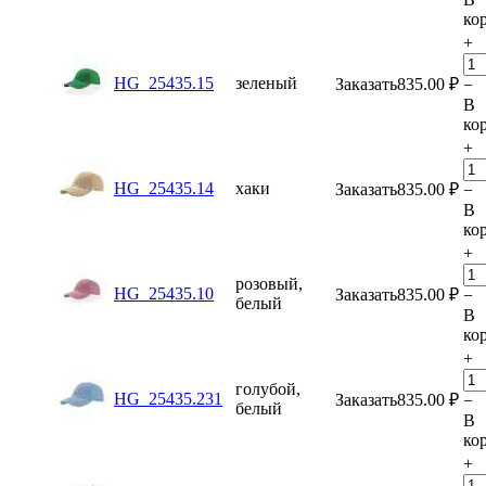
ко
+
HG_25435.15
зеленый
Заказать
835.00
₽
−
В
ко
+
HG_25435.14
хаки
Заказать
835.00
₽
−
В
ко
+
розовый,
HG_25435.10
Заказать
835.00
₽
−
белый
В
ко
+
голубой,
HG_25435.231
Заказать
835.00
₽
−
белый
В
ко
+