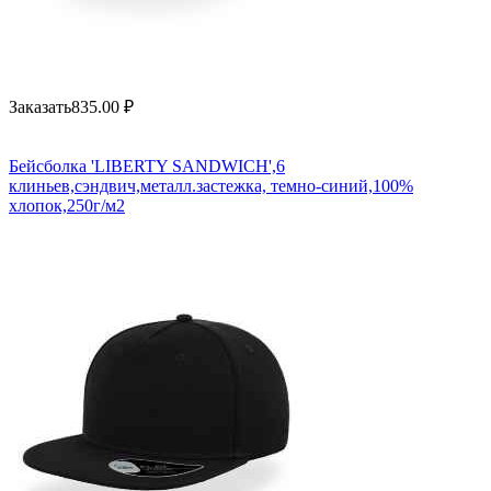
Заказать
835.00
₽
Бейсболка 'LIBERTY SANDWICH',6
клиньев,сэндвич,металл.застежка, темно-синий,100%
хлопок,250г/м2