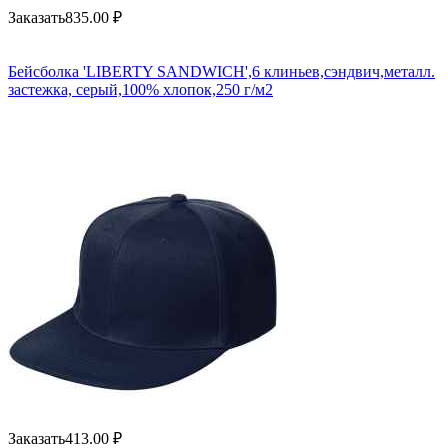
Заказать
835.00
₽
Бейсболка 'LIBERTY SANDWICH',6 клиньев,сэндвич,металл.
застежка, серый,100% хлопок,250 г/м2
Заказать
413.00
₽