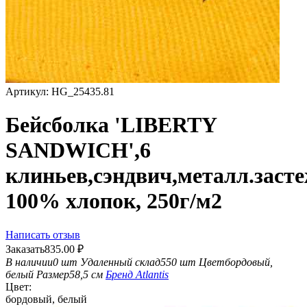
Артикул:
HG_25435.81
Бейсболка 'LIBERTY
SANDWICH',6
клиньев,сэндвич,металл.заст
100% хлопок, 250г/м2
Написать отзыв
Заказать
835.00
₽
В наличии
0 шт
Удаленный склад
550 шт
Цвет
бордовый,
белый
Размер
58,5 см
Бренд
Atlantis
Цвет:
бордовый, белый