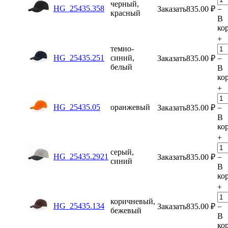
черный,
HG_25435.358
Заказать
835.00
₽
−
красный
В
ко
+
темно-
HG_25435.251
синий,
Заказать
835.00
₽
−
белый
В
ко
+
HG_25435.05
оранжевый
Заказать
835.00
₽
−
В
ко
+
серый,
HG_25435.2921
Заказать
835.00
₽
−
синий
В
ко
+
коричневый,
HG_25435.134
Заказать
835.00
₽
−
бежевый
В
ко