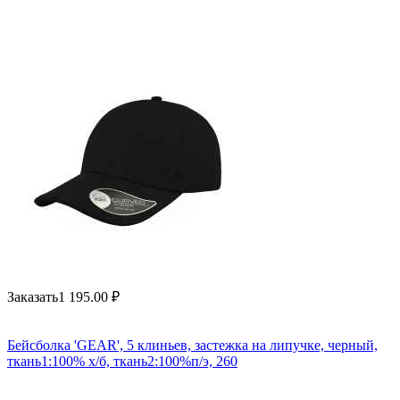
Заказать
1 195.00
₽
Бейсболка 'GEAR', 5 клиньев, застежка на липучке, черный,
ткань1:100% х/б, ткань2:100%п/э, 260