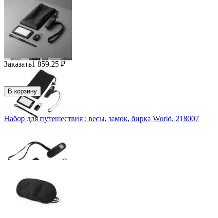
Заказать
1 859.25
₽
В корзину
Набор для путешествия : весы, замок, бирка World, 218007