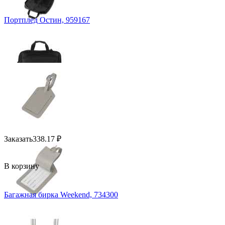
Портплед Остин, 959167
Заказать
338.17
₽
В корзину
Багажная бирка Weekend, 734300