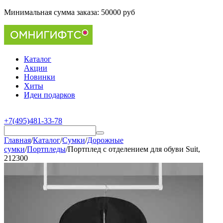
Минимальная сумма заказа:
50000 руб
Каталог
Акции
Новинки
Хиты
Идеи подарков
+7(495)481-33-78
Главная
/
Каталог
/
Сумки
/
Дорожные
сумки
/
Портпледы
/
Портплед с отделением для обуви Suit,
212300