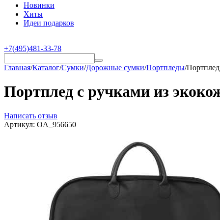
Новинки
Хиты
Идеи подарков
+7(495)481-33-78
Главная
/
Каталог
/
Сумки
/
Дорожные сумки
/
Портпледы
/
Портплед 
Портплед с ручками из экокож
Написать отзыв
Артикул:
OA_956650