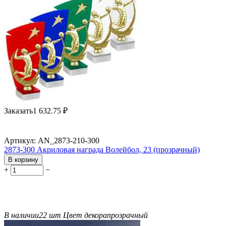
Заказать
1 632.75
₽
Артикул:
AN_2873-210-300
2873-300 Акриловая награда Волейбол, 23 (прозрачный)
В корзину
+
−
В наличии
22 шт
Цвет декора
прозрачный