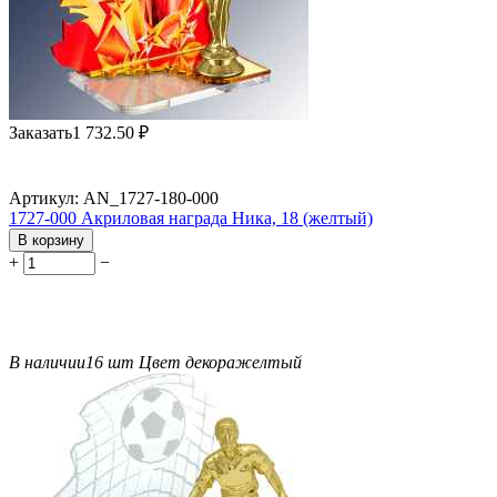
Заказать
1 732.50
₽
Артикул:
AN_1727-180-000
1727-000 Акриловая награда Ника, 18 (желтый)
В корзину
+
−
В наличии
16 шт
Цвет декора
желтый