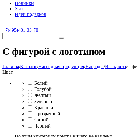
Новинки
Хиты
Идеи подарков
+7(495)481-33-78
С фигурой с логотипом
Главная
/
Каталог
/
Наградная продукция
/
Награды
/
Из акрила
/
С ф
Цвет
Белый
Голубой
Желтый
Зеленый
Красный
Прозрачный
Синий
Черный
По этим критериям поиска ничего не найдено