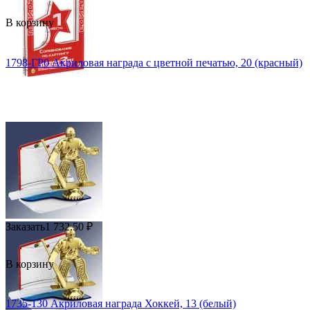
В корзину
1798-ГР0 Акриловая награда с цветной печатью, 20 (красный)
Заказать
1 732.50
₽
В корзину
1735-130 Акриловая награда Хоккей, 13 (белый)