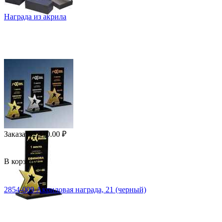
Награда из акрила
Заказать
2 310.00
₽
В корзину
2854-009 Акриловая награда, 21 (черный)