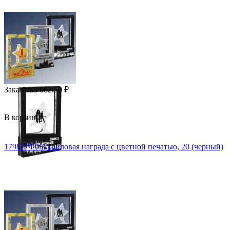
Заказать
3 062.50
₽
В корзину
1798-УФ0 Акриловая награда с цветной печатью, 20 (черный)