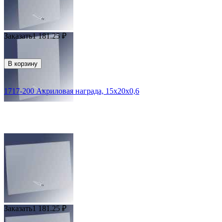
Заказать
1 181.25
₽
В корзину
1717-200 Акриловая награда, 15х20х0,6
Заказать
1 181.25
₽