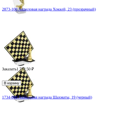
2873-100 Акриловая награда Хоккей, 23 (прозрачный)
Заказать
1 732.50
₽
В корзину
1734-000 Акриловая награда Шахматы, 19 (черный)