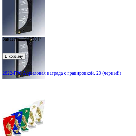
Заказать
1 662.50
₽
В корзину
2822-ГР0 Акриловая награда с гравировкой, 20 (черный)