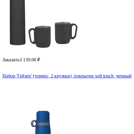
Заказать
3 139.00
₽
Набор 'Гейзер' (термос, 2 кружки), покрытие soft touch, черный