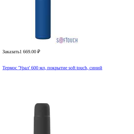
Заказать
1 669.00
₽
Термос 'Урал' 600 мл, покрытие soft touch, синий