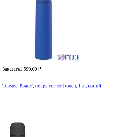
Заказать
1 599.00
₽
Термос 'Родос', покрытие soft touch, 1 л., синий