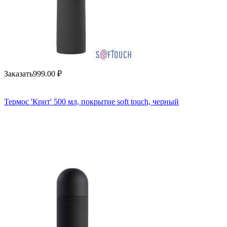
Заказать
999.00
₽
Термос 'Крит' 500 мл, покрытие soft touch, черный