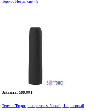
Термос Heater, синий
Заказать
1 599.00
₽
Термос 'Родос', покрытие soft touch, 1 л., черный