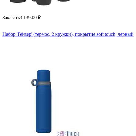
Заказать
3 139.00
₽
Набор 'Гейзер' (термос, 2 кружки), покрытие soft touch, черный