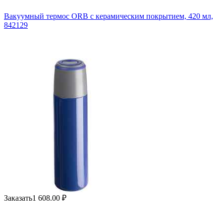
Вакуумный термос ORB с керамическим покрытием, 420 мл,
842129
Заказать
1 608.00
₽