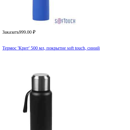
Заказать
999.00
₽
Термос 'Крит' 500 мл, покрытие soft touch, синий