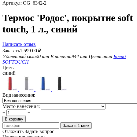
Артикул:
OG_6342-2
Термос 'Родос', покрытие soft
touch, 1 л., синий
Написать отзыв
Заказать
1 599.00
₽
Удаленный склад
0 шт
В наличии
944 шт
Цвет
синий
Бренд
SOFTOUCH
Цвет:
синий
Вид нанесения:
Место нанесения:
+
−
В корзину
Заказ в 1 клик
Отложить
Задать вопрос
Нанесение логотипа