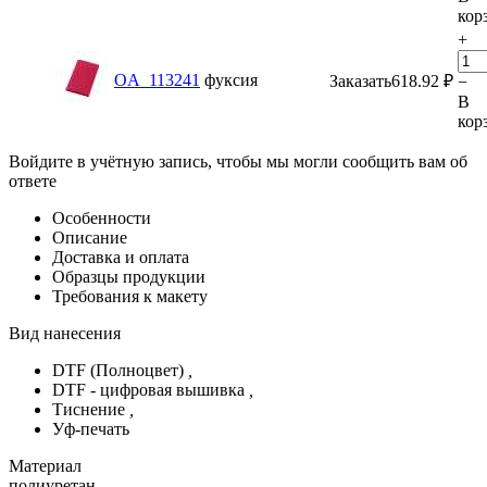
кор
+
OA_113241
фуксия
Заказать
618.92
₽
−
В
кор
Войдите в учётную запись, чтобы мы могли сообщить вам об
ответе
Особенности
Описание
Доставка и оплата
Образцы продукции
Требования к макету
Вид нанесения
DTF (Полноцвет)
,
DTF - цифровая вышивка
,
Тиснение
,
Уф-печать
Материал
полиуретан