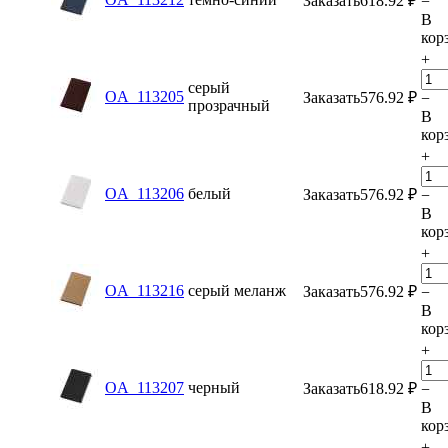
Заказать
618.92
₽
−
В
кор
+
серый
OA_113205
Заказать
576.92
₽
−
прозрачный
В
кор
+
OA_113206
белый
Заказать
576.92
₽
−
В
кор
+
OA_113216
серый меланж
Заказать
576.92
₽
−
В
кор
+
OA_113207
черный
Заказать
618.92
₽
−
В
кор
+