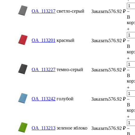
OA_113217
светло-серый
Заказать
576.92
₽
−
В
кор
+
OA_113201
красный
Заказать
576.92
₽
−
В
кор
+
OA_113227
темно-серый
Заказать
576.92
₽
−
В
кор
+
OA_113242
голубой
Заказать
576.92
₽
−
В
кор
+
OA_113213
зеленое яблоко
Заказать
576.92
₽
−
В