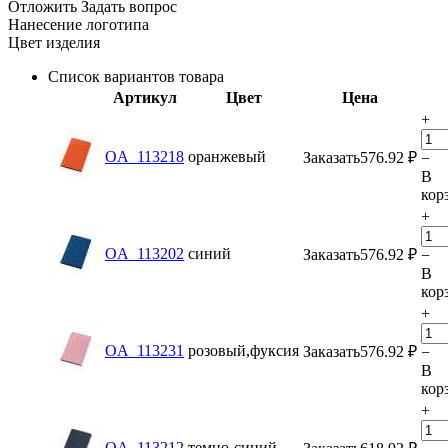
Отложить
Задать вопрос
Нанесение логотипа
Цвет изделия
Список вариантов товара
Артикул
Цвет
Цена
+
OA_113218
оранжевый
Заказать
576.92
₽
−
В
кор
+
OA_113202
синий
Заказать
576.92
₽
−
В
кор
+
OA_113231
розовый,фуксия
Заказать
576.92
₽
−
В
кор
+
OA_113212
темно-синий