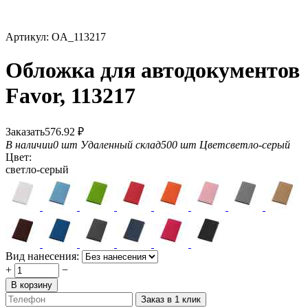
Артикул:
OA_113217
Обложка для автодокументов
Favor, 113217
Заказать
576.92
₽
В наличии
0 шт
Удаленный склад
500 шт
Цвет
светло-серый
Цвет:
светло-серый
Вид нанесения:
+
−
В корзину
Заказ в 1 клик