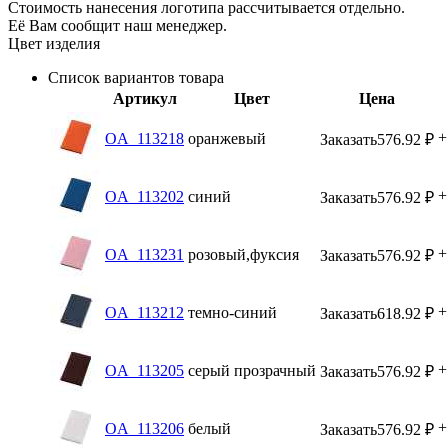
Стоимость нанесения логотипа рассчитывается отдельно.
Её Вам сообщит наш менеджер.
Цвет изделия
Список вариантов товара
Артикул
Цвет
Цена
+
OA_113218
оранжевый
Заказать
576.92
₽
+
OA_113202
синий
Заказать
576.92
₽
+
OA_113231
розовый,фуксия
Заказать
576.92
₽
+
OA_113212
темно-синий
Заказать
618.92
₽
+
OA_113205
серый прозрачный
Заказать
576.92
₽
+
OA_113206
белый
Заказать
576.92
₽