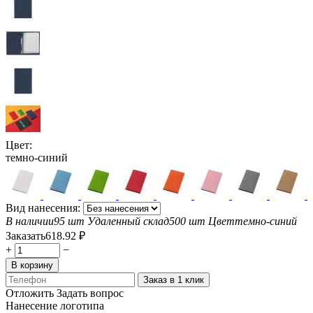
Цвет:
темно-синий
Вид нанесения:
В наличии
95 шт
Удаленный склад
500 шт
Цвет
темно-синий
Заказать
618.92
₽
+
−
В корзину
Заказ в 1 клик
Отложить
Задать вопрос
Нанесение логотипа