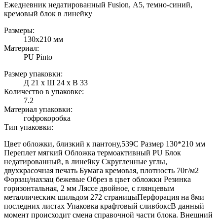
Ежедневник недатированный Fusion, А5, темно-синий,
кремовый блок в линейку
Размеры:
130x210 мм
Материал:
PU Pinto
Размер упаковки:
Д 21 x Ш 24 x В 33
Количество в упаковке:
7.2
Материал упаковки:
гофрокоробка
Тип упаковки:
Цвет обложки, близкий к пантону,539C Размер 130*210 мм
Переплет мягкий Обложка термоактивный PU Блок
недатированный, в линейку Скругленные углы,
двухкрасочная печать Бумага кремовая, плотность 70г/м2
Форзац/нахзац бежевые Обрез в цвет обложки Резинка
горизонтальная, 2 мм Ляссе двойное, с глянцевым
металлическим шильдом 272 страницыПерфорация на 8ми
последних листах Упаковка крафтовый сливбоксВ данный
момент происходит смена справочной части блока. Внешний