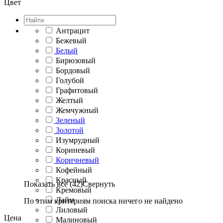
Цвет
Антрацит
Бежевый
Белый
Бирюзовый
Бордовый
Голубой
Графитовый
Желтый
Жемчужный
Зеленый
Золотой
Изумрудный
Кориневый
Коричневый
Кофейный
Красный
Показать все (42)
Свернуть
Кремовый
Лайм
По этим критериям поиска ничего не найдено
Лиловый
Цена
Малиновый