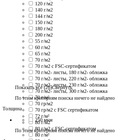
120 г/м2
140 г/м2
144 г/м2
150 г/м2
180 г/м2
200 г/м2
55 г/м2
60 г/м2
65 г/м2
70 г/м2
70 г/м2 с FSC-сертификатом
70 г/м2- листы, 180 г/м2- обложка
70 г/м2- листы, 220 г/м2- обложка
70 г/м2- листы, 230 г/м2- обложка
Показать все (26)
Свернуть
70 г/м2- листы, 300 г/м2- обложка
70 г/м²
По этим критериям поиска ничего не найдено
70 гр/м2
Толщина
70 гр/м2 с FSC сертификатом
72 г/м²
250 мкм
80 г/м2
80 г/м2 с FSC-сертификатом
По этим критериям поиска ничего не найдено
80 г/м²