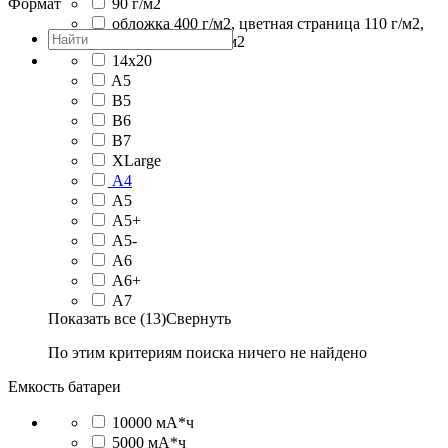
Формат
90 г/м2
обложка 400 г/м2, цветная страница 110 г/м2,
белая страница 70 г/м2
14х20
A5
B5
B6
B7
XLarge
А4
А5
А5+
А5-
А6
А6+
А7
Показать все (13)
Свернуть
По этим критериям поиска ничего не найдено
Емкость батареи
10000 мА*ч
5000 мА*ч