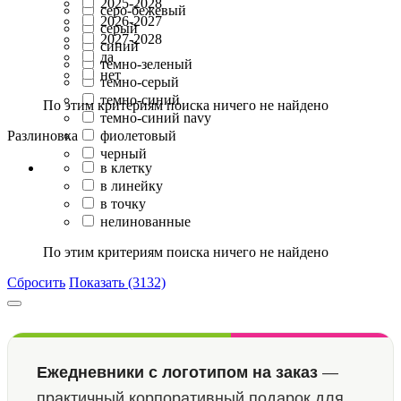
2025-2028
серо-бежевый
2026-2027
серый
2027-2028
синий
да
темно-зеленый
нет
темно-серый
темно-синий
По этим критериям поиска ничего не найдено
темно-синий navy
Разлиновка
фиолетовый
черный
в клетку
в линейку
в точку
нелинованные
По этим критериям поиска ничего не найдено
Сбросить
Показать (3132)
Ежедневники с логотипом на заказ
—
практичный корпоративный подарок для