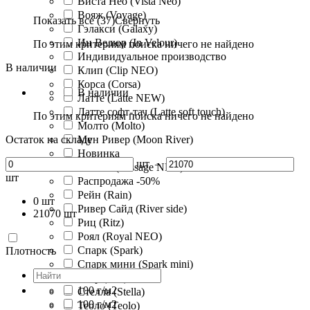
Виста Нео (Vista Neo)
Вояж (Voyage)
Показать все (37)
Свернуть
Гэлакси (Galaxy)
Ин Велюр (In Velour)
По этим критериям поиска ничего не найдено
Индивидуальное производство
В наличии
Клип (Clip NEO)
Корса (Corsa)
В наличии
Латте (Latte NEW)
Латте софт-тач (Latte soft touch)
По этим критериям поиска ничего не найдено
Молто (Molto)
Остаток на складе
Мун Ривер (Moon River)
Новинка
шт
–
Пассаж (Passage NEO)
шт
Распродажа -50%
Рейн (Rain)
0
шт
Ривер Сайд (River side)
21070
шт
Риц (Ritz)
Роял (Royal NEO)
Спарк (Spark)
Плотность
Спарк мини (Spark mini)
Стар (Star)
100 г/м2
Стелла (Stella)
100 г/м2
Теоло (Teolo)