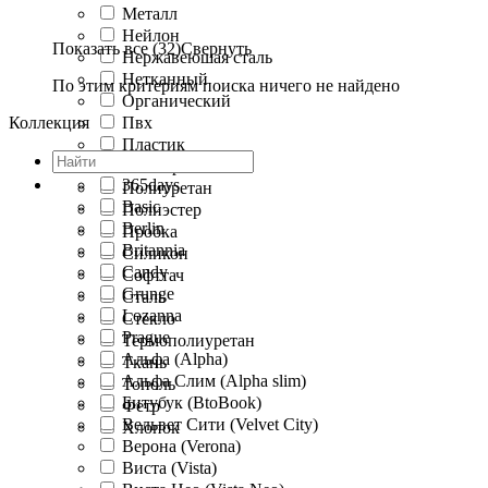
Металл
Нейлон
Показать все (32)
Свернуть
Нержавеюшая сталь
Нетканный
По этим критериям поиска ничего не найдено
Органический
Коллекция
Пвх
Пластик
Полипропилен
365days
Полиуретан
Basic
Полиэстер
Berlin
Пробка
Britannia
Силикон
Candy
Софттач
Grunge
Сталь
Lozanna
Стекло
Prague
Термополиуретан
Альфа (Alpha)
Ткань
Альфа Слим (Alpha slim)
Тополь
Битубук (BtoBook)
Фетр
Вельвет Сити (Velvet City)
Хлопок
Верона (Verona)
Виста (Vista)