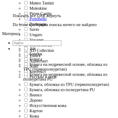
Matteo Tantini
Moleskine
Pierre Cardin
Показать все (28)
Свернуть
Portobello
Profmagic
По этим критериям поиска ничего не найдено
Savio
Материал
Ungaro
Voyager
WOWNOTE
Абс
XD Collection
Бамбук
YoonY
Бумага
Адъютант
Бумага на недревесной основе, обложка из
Альт
TPU (термополиуретан)
Контекст
Бумага на недревесной основе, обложка из
Русские в моде
полиуретана PU
Бумага, обложка из TPU (термополиуретан)
Бумага, обложка из полиуретана PU
Винил
Дерево
Искусственная кожа
Картон
Кожа