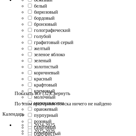
белый
бирюзовый
бордовый
бронзовый
голографический
голубой
графитовый серый
желтый
зеленое яблоко
зеленый
золотистый
коричневый
красный
крафтовый
кремовый
Показать все (32)
Свернуть
молочный
морская волна
По этим критериям поиска ничего не найдено
оранжевый
Календарь
пурпурный
розовый
2024-2025
салатовый
2025-2026
серебристый