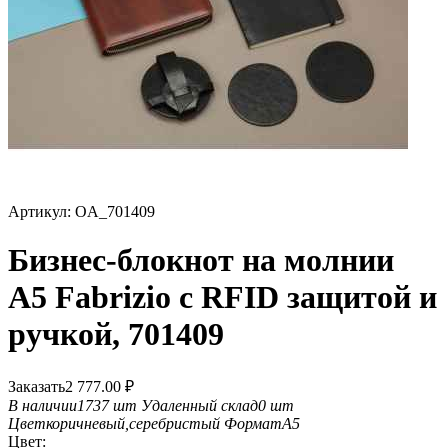
Артикул:
OA_701409
Бизнес-блокнот на молнии
А5 Fabrizio с RFID защитой и
ручкой, 701409
Заказать
2 777.00
₽
В наличии
1737 шт
Удаленный склад
0 шт
Цвет
коричневый,серебристый
Формат
А5
Цвет: