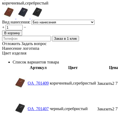
коричневый,серебристый
Вид нанесения:
+
−
В корзину
Заказ в 1 клик
Отложить
Задать вопрос
Нанесение логотипа
Цвет изделия
Список вариантов товара
Артикул
Цвет
Цен
OA_701409
коричневый,серебристый
Заказать
2 7
OA_701407
черный,серебристый
Заказать
2 7