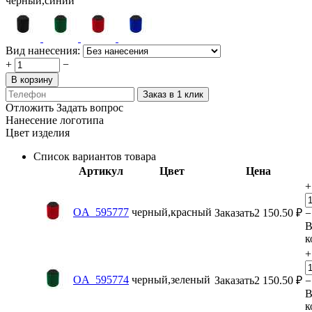
черный,синий
Вид нанесения:
+
−
В корзину
Заказ в 1 клик
Отложить
Задать вопрос
Нанесение логотипа
Цвет изделия
Список вариантов товара
Артикул
Цвет
Цена
+
OA_595777
черный,красный
Заказать
2 150.50
₽
−
к
+
OA_595774
черный,зеленый
Заказать
2 150.50
₽
−
к