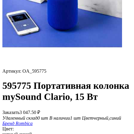
Артикул:
OA_595775
595775 Портативная колонка
mySound Clario, 15 Вт
Заказать
3 047.50
₽
Удаленный склад
0 шт
В наличии
1 шт
Цвет
черный,синий
Бренд
Rombica
Цвет: