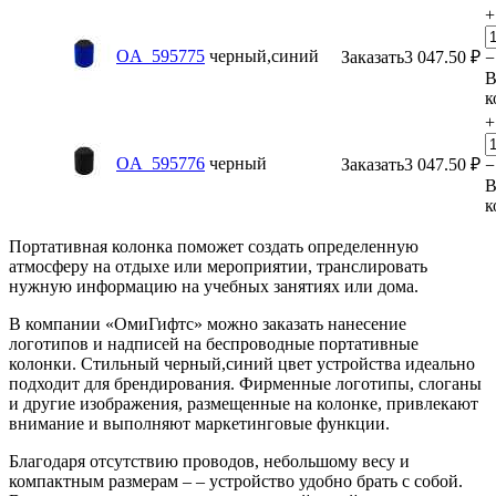
+
OA_595775
черный,синий
Заказать
3 047.50
₽
−
к
+
OA_595776
черный
Заказать
3 047.50
₽
−
к
Портативная колонка поможет создать определенную
атмосферу на отдыхе или мероприятии, транслировать
нужную информацию на учебных занятиях или дома.
В компании «ОмиГифтс» можно заказать нанесение
логотипов и надписей на беспроводные портативные
колонки. Стильный черный,синий цвет устройства идеально
подходит для брендирования. Фирменные логотипы, слоганы
и другие изображения, размещенные на колонке, привлекают
внимание и выполняют маркетинговые функции.
Благодаря отсутствию проводов, небольшому весу и
компактным размерам – – устройство удобно брать с собой.