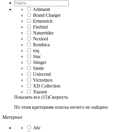
Adimanti
Brand Charger
Ermenrich
Firebird
Naturehike
Nextool
Rombica
roq
Stac
Stinger
Stride
Uniscend
Victorinox
XD Collection
Xiaomi
Показать все (15)
Свернуть
По этим критериям поиска ничего не найдено
Материал
Абс