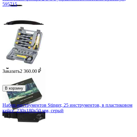
595715
Заказать
2 360.00
₽
В корзину
Набор инструментов Stinger, 25 инструментов, в пластиковом
кейсе, 230x180x50 мм, серый