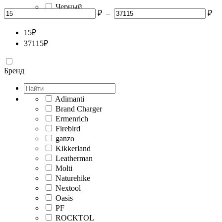
Черный
₽
–
₽
15
₽
37115
₽
Бренд
Adimanti
Brand Charger
Ermenrich
Firebird
ganzo
Kikkerland
Leatherman
Molti
Naturehike
Nextool
Oasis
PF
ROCKTOL