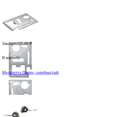
Заказать
195.00
₽
В корзину
Мультитул Dextro, серебристый