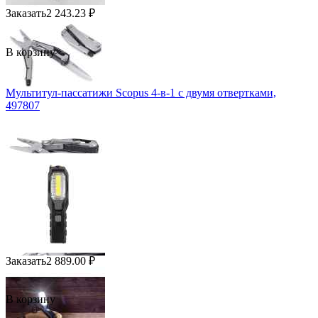
Заказать
2 243.23
₽
В корзину
Мультитул-пассатижи Scopus 4-в-1 с двумя отвертками,
497807
Заказать
2 889.00
₽
В корзину