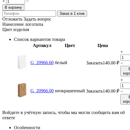
+
−
В корзину
Заказ в 1 клик
Отложить
Задать вопрос
Нанесение логотипа
Цвет изделия
Список вариантов товара
Артикул
Цвет
Цена
+
G_20966.60
белый
Заказать
140.00
₽
−
кор
+
G_20966.00
неокрашенный
Заказать
140.00
₽
−
кор
Войдите в учётную запись, чтобы мы могли сообщить вам об
ответе
Особенности