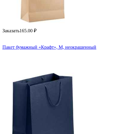
Заказать
165.00
₽
Пакет бумажный «Крафт», M, неокрашенный