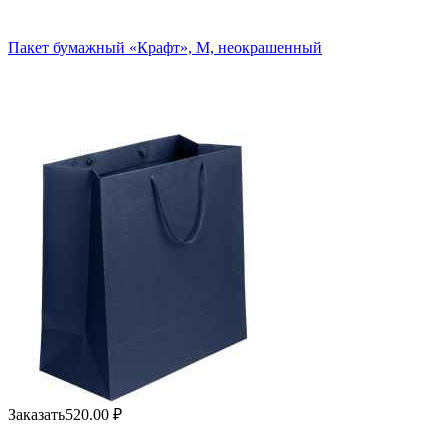
Пакет бумажный «Крафт», M, неокрашенный
Заказать
520.00
₽