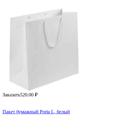
Заказать
520.00
₽
Пакет бумажный Porta L, белый