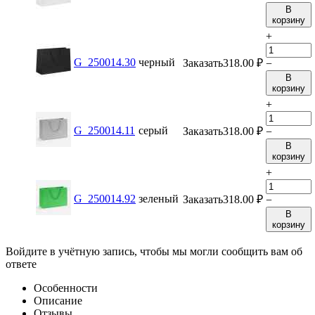
В
корзину
+
G_250014.30
черный
Заказать
318.00
₽
−
В
корзину
+
G_250014.11
серый
Заказать
318.00
₽
−
В
корзину
+
G_250014.92
зеленый
Заказать
318.00
₽
−
В
корзину
Войдите в учётную запись, чтобы мы могли сообщить вам об
ответе
Особенности
Описание
Отзывы