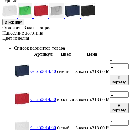
черный
В корзину
Отложить
Задать вопрос
Нанесение логотипа
Цвет изделия
Список вариантов товара
Артикул
Цвет
Цена
+
G_250014.40
синий
Заказать
318.00
₽
−
В
корзину
+
G_250014.50
красный
Заказать
318.00
₽
−
В
корзину
+
G_250014.60
белый
Заказать
318.00
₽
−