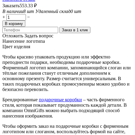
Заказать
553.33
₽
В наличии
8 шт
Удаленный склад
0 шт
+
−
В корзину
Заказ в 1 клик
Отложить
Задать вопрос
Нанесение логотипа
Цвет изделия
Чтобы красиво упаковать продукцию или эффектно
преподнести подарки, необходимы подарочные коробки.
Фирменный логотип компании, запоминающийся слоган или
тёплые пожелания станут отличным дополнением к
основному презенту. Размер считается универсальным. В
таких подарочных коробках промосувениры можно удобно и
безопасно перевозить.
Брендированные
подарочные коробки
– часть фирменного
стиля, которая показывает продуманность каждой детали. В
компании OmniGifts можно выбрать подходящий способ
нанесения изображения.
Чтобы оформить заказ на подарочные коробки с фирменным
логотипом или слоганом, воспользуйтесь формой на сайте,