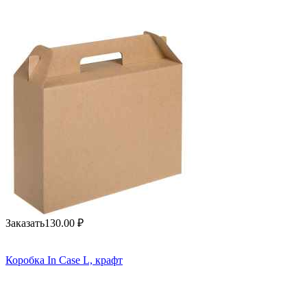
Заказать
130.00
₽
Коробка In Case L, крафт