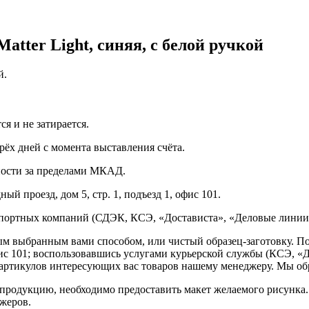
atter Light, синяя, с белой ручкой
й.
я и не затирается.
рёх дней с момента выставления счёта.
нности за пределами МКАД.
ый проезд, дом 5, стр. 1, подъезд 1, офис 101.
спортных компаний (СДЭК, КСЭ, «Достависта», «Деловые линии»
ным выбранным вами способом, или чистый образец-заготовку. 
офис 101; воспользовавшись услугами курьерской службы (КСЭ, «Д
ртикулов интересующих вас товаров нашему менеджеру. Мы обра
продукцию, необходимо предоставить макет желаемого рисунка
жеров.