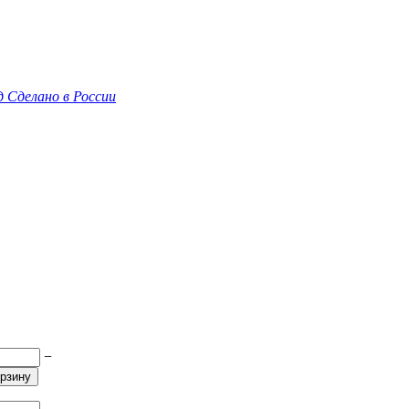
д
Сделано в России
−
орзину