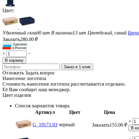
Цвет:
Удаленный склад
0 шт
В наличии
13 шт
Цвет
белый, синий
Брен
Заказать
280.00
₽
+
−
В корзину
Заказ в 1 клик
Отложить
Задать вопрос
Нанесение логотипа
Стоимость нанесения логотипа рассчитывается отдельно.
Её Вам сообщит наш менеджер.
Цвет изделия
Список вариантов товара
Артикул
Цвет
Цена
+
G_19171.03
черный
Заказать
155.00
₽
В к