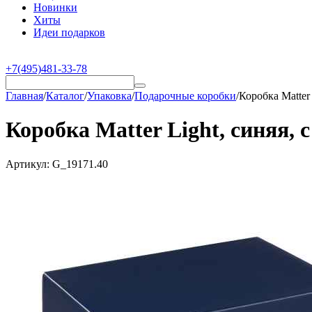
Новинки
Хиты
Идеи подарков
+7(495)481-33-78
Главная
/
Каталог
/
Упаковка
/
Подарочные коробки
/
Коробка Matter 
Коробка Matter Light, синяя, 
Артикул:
G_19171.40