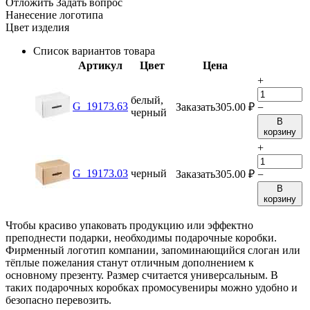
Отложить
Задать вопрос
Нанесение логотипа
Цвет изделия
Список вариантов товара
Артикул
Цвет
Цена
+
белый,
G_19173.63
Заказать
305.00
₽
−
черный
В
корзину
+
G_19173.03
черный
Заказать
305.00
₽
−
В
корзину
Чтобы красиво упаковать продукцию или эффектно
преподнести подарки, необходимы подарочные коробки.
Фирменный логотип компании, запоминающийся слоган или
тёплые пожелания станут отличным дополнением к
основному презенту. Размер считается универсальным. В
таких подарочных коробках промосувениры можно удобно и
безопасно перевозить.