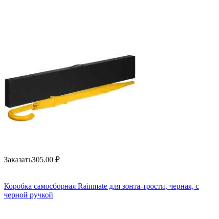
Заказать
305.00
₽
Коробка самосборная Rainmate для зонта-трости, черная, с
черной ручкой