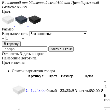
В наличии
0 шт
Удаленный склад
100 шт
Цвет
бирюзовый
Размер
23х23х9
Цвет:
Размер:
Вид нанесения:
+
−
В корзину
Заказ в 1 клик
Отложить
Задать вопрос
Нанесение логотипа
Цвет изделия
Список вариантов товара
Артикул
Цвет
Размер
Цена
+
G_12243.60
белый
23х23х9
Заказать
682.00
₽
−
В
кор
+