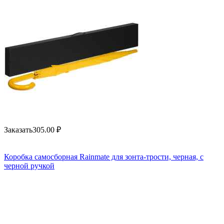
Заказать
305.00
₽
Коробка самосборная Rainmate для зонта-трости, черная, с
черной ручкой