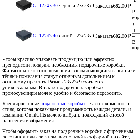
G_12243.30
черный
23х23х9
Заказать
682.00
₽
−
В
кор
+
G_12243.40
синий
23х23х9
Заказать
682.00
₽
−
В
кор
Чтобы красиво упаковать продукцию или эффектно
преподнести подарки, необходимы подарочные коробки.
Фирменный логотип компании, запоминающийся слоган или
тёплые пожелания станут отличным дополнением к
основному презенту. Размер 23х23х9 считается
универсальным. В таких подарочных коробках
промосувениры можно удобно и безопасно перевозить.
Брендированные
подарочные коробки
– часть фирменного
стиля, которая показывает продуманность каждой детали. В
компании OmniGifts можно выбрать подходящий способ
нанесения изображения.
Чтобы оформить заказ на подарочные коробки с фирменным
логотипом или слоганом, воспользуйтесь формой на сайте,