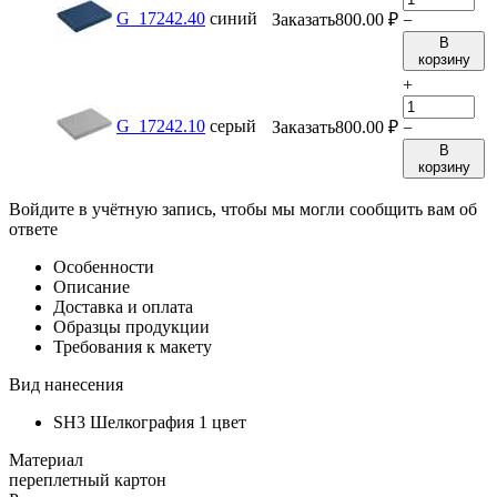
G_17242.40
синий
Заказать
800.00
₽
−
В
корзину
+
G_17242.10
серый
Заказать
800.00
₽
−
В
корзину
Войдите в учётную запись, чтобы мы могли сообщить вам об
ответе
Особенности
Описание
Доставка и оплата
Образцы продукции
Требования к макету
Вид нанесения
SH3 Шелкография 1 цвет
Материал
переплетный картон