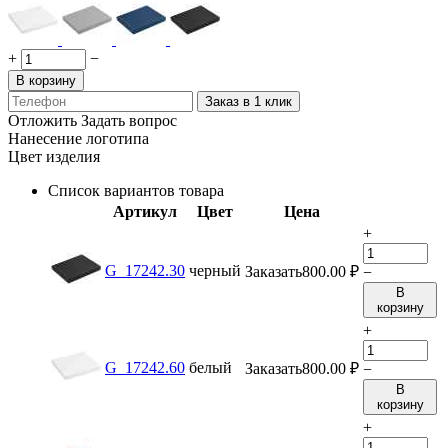
+
−
В корзину
Заказ в 1 клик
Отложить
Задать вопрос
Нанесение логотипа
Цвет изделия
Список вариантов товара
Артикул
Цвет
Цена
+
G_17242.30
черный
Заказать
800.00
₽
−
В
корзину
+
G_17242.60
белый
Заказать
800.00
₽
−
В
корзину
+