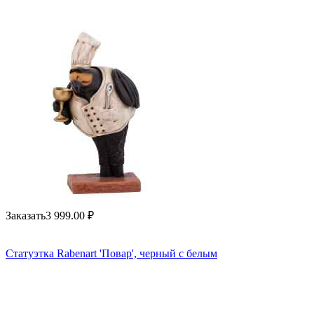
Заказать
3 999.00
₽
Статуэтка Rabenart 'Повар', черный с белым