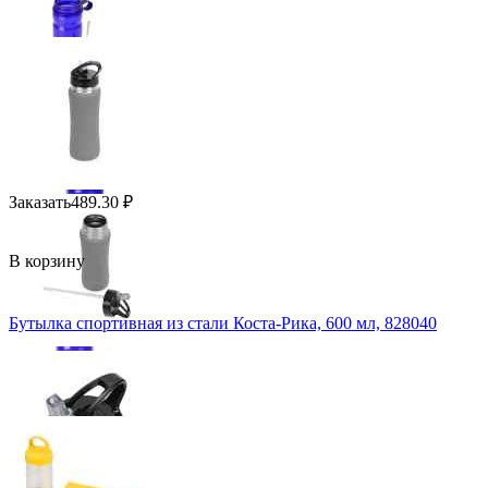
Заказать
489.30
₽
В корзину
Бутылка спортивная из стали Коста-Рика, 600 мл, 828040