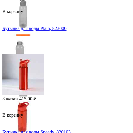
В корзину
Бутылка для воды Plain, 823000
Заказать
415.00
₽
В корзину
Бутылка для воды Speedy, 820103