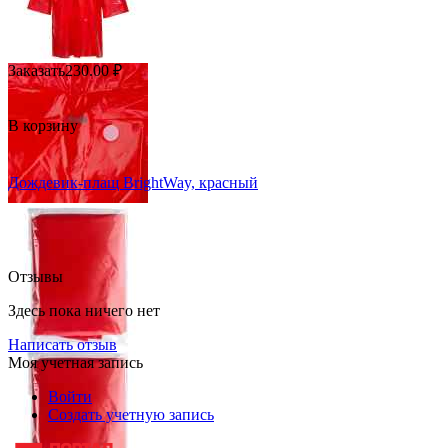
Заказать
230.00
₽
В корзину
Дождевик-плащ BrightWay, красный
Отзывы
Здесь пока ничего нет
Написать отзыв
Моя учетная запись
Войти
Создать учетную запись