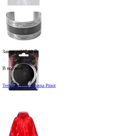
Заказать
247.00
₽
В корзину
Термометр для вина Pinot