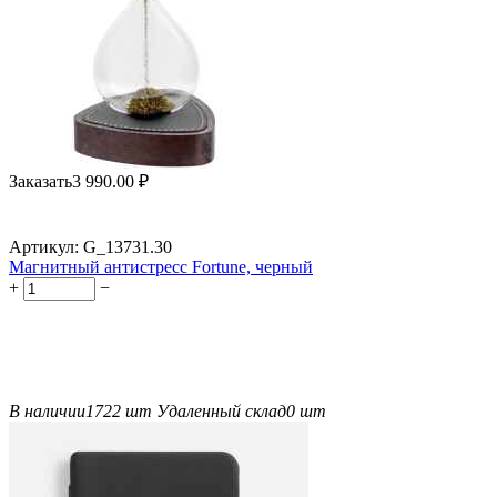
Заказать
3 990.00
₽
Артикул:
G_13731.30
Магнитный антистресс Fortune, черный
+
−
В наличии
1722 шт
Удаленный склад
0 шт