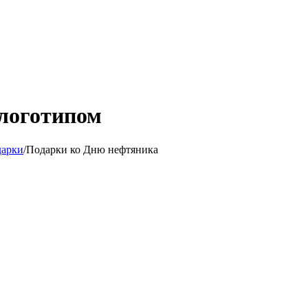
 логотипом
дарки
/
Подарки ко Дню нефтяника