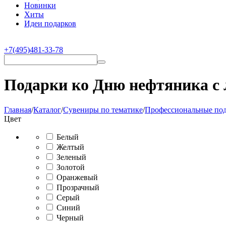
Новинки
Хиты
Идеи подарков
+7(495)481-33-78
Подарки ко Дню нефтяника с
Главная
/
Каталог
/
Сувениры по тематике
/
Профессиональные по
Цвет
Белый
Желтый
Зеленый
Золотой
Оранжевый
Прозрачный
Серый
Синий
Черный