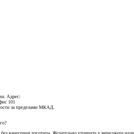
ии. Адрес:
офис 101
нности за пределами МКАД.
го?
 без нанесения логотипа. Желательно уточнить у менеджера нали