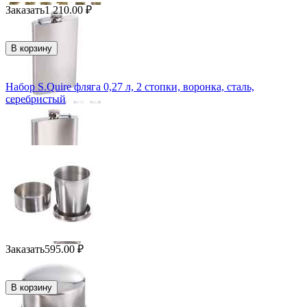
Заказать
1 210.00
₽
В корзину
Набор S.Quire фляга 0,27 л, 2 стопки, воронка, сталь,
серебристый
Заказать
595.00
₽
В корзину