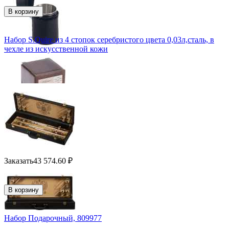
В корзину
Набор S.Quire из 4 стопок серебристого цвета 0,03л,сталь, в
чехле из искусственной кожи
Заказать
43 574.60
₽
В корзину
Набор Подарочный, 809977