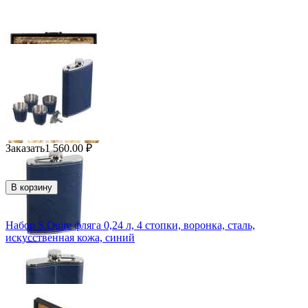
Заказать
1 560.00
₽
В корзину
Набор S.Quire фляга 0,24 л, 4 стопки, воронка, сталь,
искусственная кожа, синий