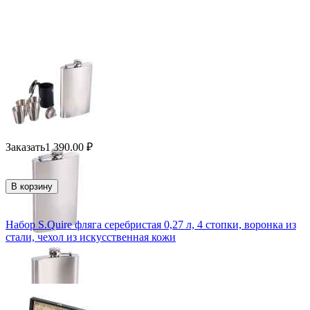
Заказать
1 390.00
₽
В корзину
Набор S.Quire фляга серебристая 0,27 л, 4 стопки, воронка из
стали, чехол из искусственная кожи