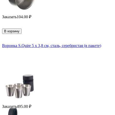
Заказать
104.00
₽
В корзину
Воронка S.Quire 5 х 3,8 см, сталь, серебристая (в пакете)
Заказать
495.00
₽